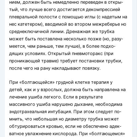
нием, должен быть немедленно переведен в откры­
тый, что лучше всего достигается декомпрессией
плевральной полости с помощью иглы (с надетым на
нес катетером), вводимой во втором межреберье но
среднеключичной линии. Дренажная же трубка
может быть поставлена несколько позже (но, разу­
меется, чем раньше, тем лучше), в более подхо­
дящих условиях. Открытый пневмоторакс (при
проникающей травме) требует постановки трубки,
после чего на рану накладывают повязку.
При «болтающейся» грудной клетке терапия у
детей, как и у взрослых, должна быть направле­на на
лечение ушиба легкого. Если в результате
массивного ушиба нарушено дыхание, необходима
эндотрахеальная интубация. При этом следует по­
мнить, что небольшая но диаметру трубка может
обтурироваться кровью, если не обеспечено адек­
ватное увлажнение кислорода. При «болтающем­ся»