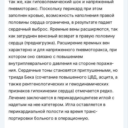
так же, как гиповолемический шок и напря­женный
пневмоторакс. Поскольку перикард при этом
заполнен кровью, возможность наполнения правой
половины сердца ограничена, в результате падает
сердечный выброс. Яремные вены расширя­ются, так
как затруднен венозный возврат в пра­вую половину
сердца (преднагрузка). Расширение яремных вен
характерно и для напряженного пнев­моторакса, при
котором оно связано с повышением
внутриплеврального давления на стороне пораже­
ния. Сердечные тоны становятся приглушенными, но
триада Бека (сочетание повышенного ЦВД, ас­цита, а
также рентгенологических и гемодинамических
признаков гипокинезии сердца) отмечается редко.
Лечение заключается в перикардиоцентезе иглой с
надетым на нее катетером. Игла оставля­ется в
перикардиальной полости на время транс­
портировки больного в операционную.