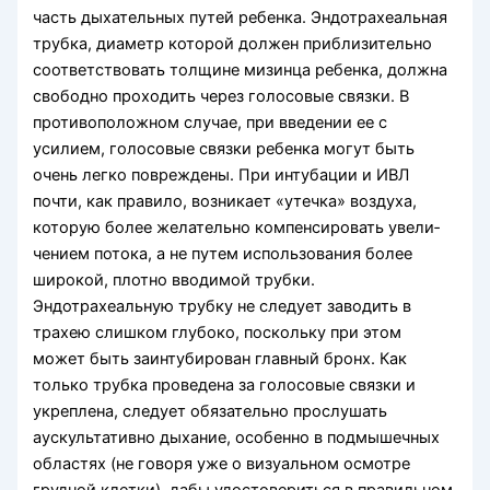
часть дыхательных путей ребенка. Эндотрахеаль­ная
трубка, диаметр которой должен приблизи­тельно
соответствовать толщине мизинца ребенка, должна
свободно проходить через голосовые связ­ки. В
противоположном случае, при введении ее с
усилием, голосовые связки ребенка могут быть
очень легко повреждены. При интубации и ИВЛ
почти, как правило, возникает «утечка» воздуха,
которую более желательно компенсировать увели­
чением потока, а не путем использования более
широкой, плотно вводимой трубки.
Эндотрахеальную трубку не следует заводить в
трахею слишком глубоко, поскольку при этом
может быть заинтубирован главный бронх. Как
только трубка прове­дена за голосовые связки и
укреплена, следует обязательно прослушать
аускультативно дыхание, особенно в подмышечных
областях (не говоря уже о визуальном осмотре
грудной клетки), дабы удо­стовериться в правильном