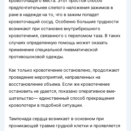
кровоточащего места. Этот простой способ
предпочтительнее слепого наложения зажимов в
ране в на­дежде на то, что в зажим попадет
кровоточащий сосуд. Особенно большие трудности
возникают при остановке внутрибрюшного
кровотечения, свя­занного с переломом таза. В таких
случаях опреде­ленную помощь может оказать
применение специ­альной пневматической
противошоковой одежды.
Как только кровотечение остановлено, продол­жают
проведение мероприятий, направленных на
восстановление объема. Если же кровотечение
остановить не удается, показано оперативное вме­
шательство— единственный способ прекращения
кровопотери в подобной ситуации.
Тампонада сердца возникает в основном при
проникающей травме грудной клетки и проявля­ется