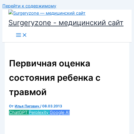
Перейти к содержимому
Surgeryzone - медицинский сайт
Первичная оценка
состояния ребенка с
травмой
От
Илья Пигович
/
08.03.2013
ChatGPT
Perplexity
Google AI