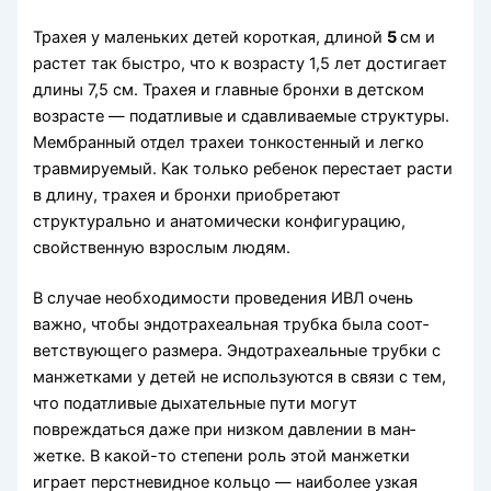
Трахея у маленьких детей короткая, длиной
5
см и
растет так быстро, что к возрасту 1,5 лет достигает
длины 7,5 см. Трахея и главные бронхи в детском
возрасте — податливые и сдавливаемые структуры.
Мембранный отдел трахеи тонкостен­ный и легко
травмируемый. Как только ребенок перестает расти
в длину, трахея и бронхи приобре­тают
структурально и анатомически конфигура­цию,
свойственную взрослым людям.
В случае необходимости проведения ИВЛ очень
важно, чтобы эндотрахеальная трубка была соот­
ветствующего размера. Эндотрахеальные трубки с
манжетками у детей не используются в связи с тем,
что податливые дыхательные пути могут
повреждаться даже при низком давлении в ман­
жетке. В какой-то степени роль этой манжетки
играет перстневидное кольцо — наиболее узкая