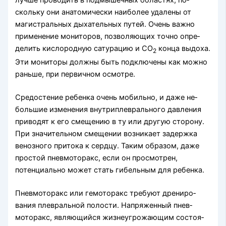
лучше проводить в подмышечных областях, по­
скольку они анатомически наиболее удалены от
магистральных дыхательных путей. Очень важно
применение мониторов, позволяющих точно опре­
делить кислородную сатурацию и СО
конца выдо­ха.
2
Эти мониторы должны быть подключены как можно
раньше, при первичном осмотре.
Средостение ребенка очень мобильно, и даже не­
большие изменения внутриплеврального давления
приводят к его смещению в ту или другую сторо­ну.
При значительном смещении возникает задер­жка
венозного притока к сердцу. Таким образом, даже
простой пневмоторакс, если он просмотрен,
потенциально может стать гибельным для ребенка.
Пневмоторакс или гемоторакс требуют дрениро­
вания плевральной полости. Напряженный пнев­
моторакс, являющийся жизнеугрожающим состоя­