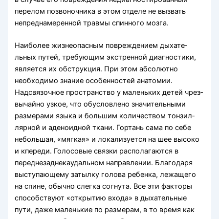
перелом позвоночника в этом от­деле не вызвать
непреднамеренной травмы спин­ного мозга.
Наиболее жизнеопасным повреждением дыхате­
льных путей, требующим экстренной диагностики,
является их обструкция. При этом абсолютно
необходимо знание особенностей анатомии.
Надсвязочное пространство у маленьких детей чрез­
вычайно узкое, что обусловлено значительными
размерами языка и большим количеством тонзил­
лярной и аденоидной ткани. Гортань сама по себе
небольшая, «мягкая» и локализуется на шее вы­соко
и кпереди. Голосовые связки располагаются в
переднезаднекаудальном направлении. Благода­ря
выступающему затылку голова ребенка, ле­жащего
на спине, обычно слегка согнута. Все эти факторы
способствуют «открытию входа» в дыха­тельные
пути, даже маленькие по размерам, в то время как