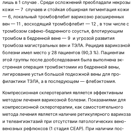
лишь в 1 случае . Среди осложнений преобладали некрозы
кожи — 7 случаев и стойкая обширная пигментация кожи
— 6, локальный тромбофлебит варикоз­но расширенных
вен — 11 , восходящий тром­бофлебит — 12 , в том числе с
тромбозом сафено-бедренного соустья, флотирующим
тромбом в бед­ренной вене — 9 и угрозой развития
тромбоза магистральных вен и ТЭЛА. Рецидив варикозной
бо­лезни имел место у 28 пациентов (90,3 %). Пациентам
этой группы после дообследования была выполнена эк­
стренная операция тромбэктомии из бедренной вены,
лигирование устья большой подкожной вены для про­
филактики ТЭЛА, а в последующем — флебэктомия.
Компрессионная склеротерапия является эф­фективным
методом лечения варикозной болезни. Показаниями для
компрессионной склеротерапии, как самостоятельного
метода лечения являет­ся наличие ретикулярного варикоза
и телеангиэктазий при отсутствии патологических вено-
веноз­ных рефлюксов (1 стадия СЕАР). При наличии пос­