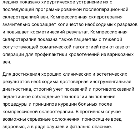
ледних показано хирургическое устранение их с
последующей программированной послеопераци­онной
склеротерапией вен. Компрессионная склеротерапия
значительно сокра­щает количество необходимых разрезов
и повы­шает косметический результат. Компрессионная
склеротерапия показана так­же пациентам с тяжелой
сопутствующей сомати­ческой патологией при отказе от
операции для профилактики кровотечений из варикозных
вен.
Для достижения хороших клинических и эс­тетических
результатов необходима достоверная инструментальная
диагностика, строгий учет по­казаний и противопоказаний,
педантичное со­блюдение технологии выполнения
процедуры и принципов курации больных после
компрессионой склеротерапии. В против­ном случае
возможны серьезные осложнения, приносящие вред
здоровью, а в ряде случаев и фатально опасные.