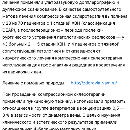
лечения приме­няли ультразвуковую допплерографию и
дуплек­сное сканирование. В качестве самостоятельно­го
метода лечения компрессионная склеротерапия выполнена
у 23 из 70 паци­ентов с 1 стадией ХВН (классификация
СЕАР), в послеоперационном периоде после хи­
рургического устранения патологических рефлюксов — у
43 больных 2 — 5 стадии ХВН. У 4 пациентов с тяжелой
сопутствующей патологией и отказавшихся от
хирургического лечения компрессионная склеротерапия
использована для профилактики ре­цидивов кровотечения
из варикозных вен.
Лечение с помощью природы —
http://zdorovia-vam.ru/
При проведении компрессионной склеротерапии
применяли пункционную технику, использовали препараты,
относящиеся к группе детергентов в концентрациях 0,5 —
3 % в зависимости от диаметра вены. С целью изучения
клинического и эстетичес­кого результатов применяли
оригинальную 4-балль­ную методику оценки.