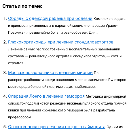
Статьи по теме:
Обряды с одеждой ребенка при болезни
Комплекс средств
и приемов, применяе­мых в народной медицине народов Урало-
Поволжья, чрезвычайно богат и разнообразен. Для...
Глюкокортикоиды при лечении спондилоартритов
Лечение самых распространенных воспалительных заболеваний
суставов — ревматоидного артрита и спондилоартритов, — хотя и
строится...
Массаж позвоночника в лечении миопии
По
распространённости среди насе­ления миопия занимает в РФ второе
место среди болезней глаз, имеющих наиболь­шее...
Операция Лонго в лечении геморроя
Методика циркулярной
слизисто-подслизистой резекции нижнеампулярного отдела прямой
кишки при лечении хронического геморроя была разработана
профессором...
Озонотерапия при лечении острого гайморита
Одним из