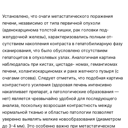
Установлено, что очаги метастатического пораже­ния
печени, независимо от типа первичной опухоли
(аденокарцинома толстой кишки, рак головки под­
желудочной железы), характеризовались полным от­
сутствием накопления контраста в гепатобилиарную фазу
сканирования, что было обусловлено отсутствием
гепатоцитов в опухолевых узлах. Ана­логичная картина
наблюдалась при кистах, цистаде- номах, гемангиомах
печени, холангиокарциномах и раке желчного пузыря (с
очагами отсева). Следует от­метить, что подобная картина
контрастного усиления (здоровая печень интенсивно
накапливает препарат, а патологические образования —
нет) является чрезвы­чайно удобной для последующего
анализа, поскольку возросшая контрастность между
нормальной тканью и областью патологии позволяет
уверенно выявлять мелкие новообразования (диаметром
до 3-4 мм). Это особенно важно при метастатическом