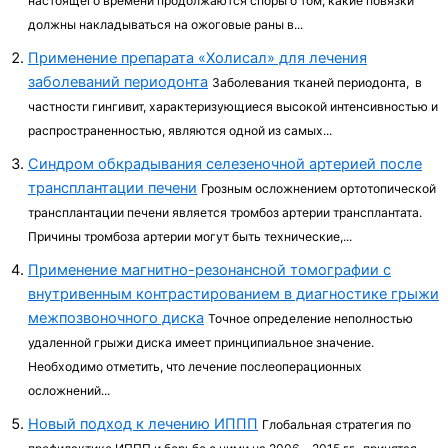
настоящего времени продолжаются споры о том, какие повязки
должны накладываться на ожого­вые раны в...
Применение препарата «Холисал» для лечения
заболеваний периодонта
Заболевания тканей периодонта, в
частности гингивит, характе­ризующиеся высокой интенсивностью и
распространенностью, являются одной из самых...
Синдром обкрадывания селезеночной артерией после
трансплантации печени
Грозным осложнением ортотопической
транс­плантации печени является тромбоз артерии транс­плантата.
Причины тромбоза артерии могут быть технические,...
Применение магнитно-резонансной томографии с
внутривенным контрастированием в диагностике грыжи
межпозвоночного диска
Точное определение неполностью
уда­ленной грыжи диска имеет принципиальное значение.
Необходимо отметить, что лечение послеопера­ционных
осложнений...
Новый подход к лечению ИППП
Глобальная стратегия по