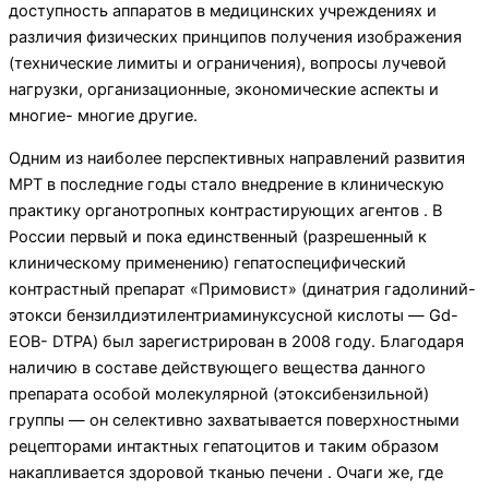
доступность аппаратов в медицинских учреждениях и
различия физических принципов получения изображения
(технические лимиты и ограничения), вопросы лучевой
нагрузки, организационные, экономические аспекты и
многие- многие другие.
Одним из наиболее перспективных направлений развития
МРТ в последние годы стало внедрение в клиническую
практику органотропных контрасти­рующих агентов . В
России первый и пока единственный (разрешенный к
клиническому применению) гепатоспецифический
контрастный препарат «Примовист» (динатрия гадолиний-
этокси бензилдиэтилентриаминуксусной кислоты — Gd-
EOB- DTPA) был зарегистрирован в 2008 году. Благодаря
наличию в составе действующего вещества данного
препарата особой молекулярной (этоксибензильной)
группы — он селективно захватывается поверхност­ными
рецепторами интактных гепатоцитов и таким образом
накапливается здоровой тканью печени . Очаги же, где