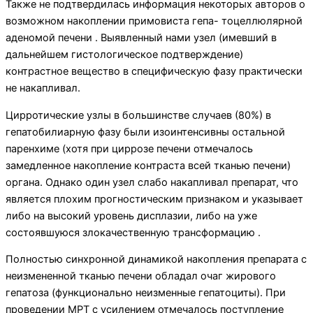
Также не подтвердилась информация некоторых авторов о
возможном накоплении примовиста гепа- тоцеллюлярной
аденомой печени . Выявленный нами узел (имевший в
дальнейшем гистологическое подтверждение)
контрастное вещество в специфиче­скую фазу практически
не накапливал.
Цирротические узлы в большинстве случаев (80%) в
гепатобилиарную фазу были изоинтенсивны осталь­ной
паренхиме (хотя при циррозе печени отмечалось
замедленное накопление контраста всей тканью пече­ни)
органа. Однако один узел слабо накапливал препарат, что
является плохим прогностическим признаком и указывает
либо на высокий уровень дисплазии, либо на уже
состоявшуюся злокачественную трансформацию .
Полностью синхронной динамикой накопления препарата с
неизмененной тканью печени обладал очаг жирового
гепатоза (функционально неизменные гепатоциты). При
проведении МРТ с усилением отме­чалось поступление