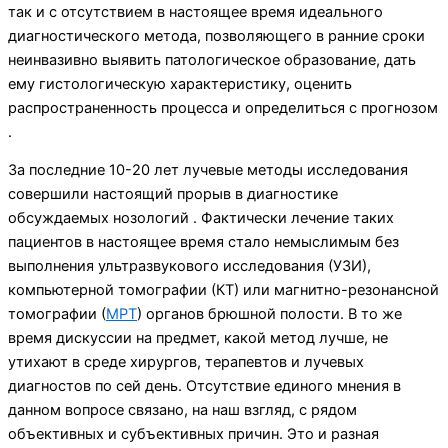
так и с отсутствием в настоящее время идеального
диагно­стического метода, позволяющего в ранние сроки
неинвазивно выявить патологическое образование, дать
ему гистологическую характеристику, оценить
распространенность процесса и определиться с про­гнозом
.
За последние 10-20 лет лучевые методы исследо­вания
совершили настоящий прорыв в диагностике
обсуждаемых нозологий . Фактически лечение таких
пациентов в настоящее время стало немыслимым без
выполнения ультразвукового ис­следования (УЗИ),
компьютерной томографии (КТ) или магнитно-резонансной
томографии (
МРТ
) ор­ганов брюшной полости. В то же
время дискуссии на предмет, какой метод лучше, не
утихают в среде хирургов, терапевтов и лучевых
диагностов по сей день. Отсутствие единого мнения в
данном вопросе связано, на наш взгляд, с рядом
объективных и субъ­ективных причин. Это и разная