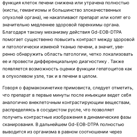
функция клеток печени снижена или утрачена полностью
(кисты, гемангиомы и большинство злокачественных
опухолей органа), не накапливают препарат или копят его
значительно медленнее здоровой паренхимы органа.
Благодаря такому механизму действия Gd-EOB-DTPA
помогает существенно повысить контраст между здоровой
и патологически изменой тканью печени, а значит, уве­
ренно обнаружить область патологии, четко локализо­вать
ее и провести дифференциальную диагностику . Также
появляется возможность оценки функции гепатоцитов как
в опухолевом узле, так и в печени в целом.
Говоря о фармакокинетике примовиста, следует от­метить,
что препарат в первые минуты после инъекции ведет себя
аналогично внеклеточным контрастирую­щим веществам,
распределяясь в сосудистом русле, что позволяет
получить контрастные изображения в динамические фазы
сканирования. В дальнейшем Gd-EOB-DTPA полностью
выводится из организма в равном соотношении через