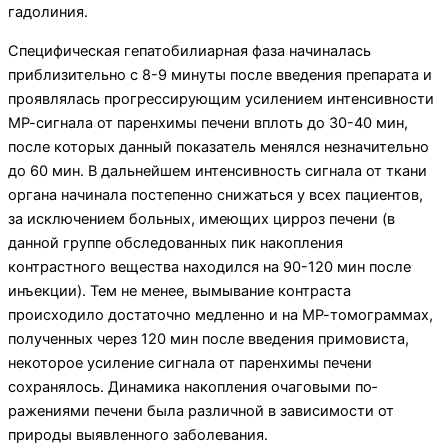
гадолиния.
Специфическая гепатобилиарная фаза начиналась
приблизительно с 8-9 минуты после введения пре­парата и
проявлялась прогрессирующим усилением интенсивности
МР-сигнала от паренхимы печени вплоть до 30-40 мин,
после которых данный показа­тель менялся незначительно
до 60 мин. В дальнейшем интенсивность сигнала от ткани
органа начинала постепенно снижаться у всех пациентов,
за исклю­чением больных, имеющих цирроз печени (в
данной группе обследованных пик накопления
контрастного вещества находился на 90-120 мин после
инъекции). Тем не менее, вымывание контраста
происходило до­статочно медленно и на МР-томограммах,
полученных через 120 мин после введения примовиста,
некоторое усиление сигнала от паренхимы печени
сохранялось. Динамика накопления очаговыми по­
ражениями печени была различной в зависимости от
природы выявленного заболевания.