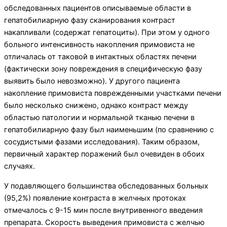
обследованных пациентов описываемые области в
гепатобилиарную фазу сканирования кон­траст
накапливали (содержат гепатоциты). При этом у одного
больного интенсивность накопления примови­ста не
отличалась от таковой в интактных областях пе­чени
(фактически зону повреждения в специфическую фазу
выявить было невозможно). У другого пациента
накопление примовиста поврежденными участками печени
было несколько снижено, однако контраст между
областью патологии и нормальной тканью пе­чени в
гепатобилиарную фазу был наименьшим (по сравнению с
сосудистыми фазами исследования). Таким образом,
первичный характер поражений был очевиден в обоих
случаях.
У подавляющего большинства обследованных больных
(95,2%) появление контраста в желчных протоках
отмечалось с 9-15 мин после внутривен­ного введения
препарата. Скорость выведения при­мовиста с желчью