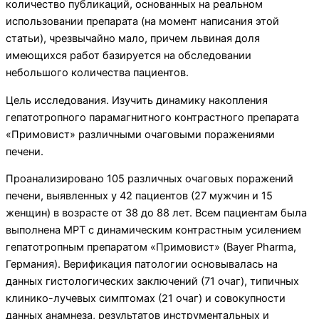
количество публикаций, основанных на реальном
использовании препарата (на момент написания этой
статьи), чрезвычайно мало, причем львиная доля
имеющихся работ базируется на обсле­довании
небольшого количества пациентов.
Цель исследования. Изучить динамику накопле­ния
гепатотропного парамагнитного контрастного препарата
«Примовист» различными очаговыми по­ражениями
печени.
Проанализировано 105 различных очаговых поражений
печени, выявленных у 42 пациентов (27 мужчин и 15
женщин) в возрасте от 38 до 88 лет. Всем пациентам была
выполнена МРТ с динамическим контрастным усилением
гепатотропным препаратом «Примовист» (Bayer Pharma,
Германия). Верификация патологии основывалась на
данных гистологических заключений (71 очаг), типичных
клинико-лучевых симптомах (21 очаг) и совокупности
данных анамне­за, результатов инструментальных и