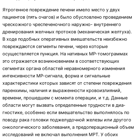
Ятрогенное повреждение печени имело место у двух
пациентов (пять очагов) и было обусловлено проведением
чрескожного чреспеченочного наружно- внутреннего
дренирования желчных протоков (ме­ханическая желтуха).
В ходе подобных оперативных вмешательств неизбежно
повреждаются сегменты печени, через которые
осуществляется пункция. На нативных МР-томограммах
это отражается воз­никновением в соответствующих
сегментах органа областей неравномерного изменения
интенсивности МР-сигнала, форма и сигнальные
характеристики которых зависят от степени повреждения
паренхимы, наличия и выраженности кровоизлияний,
времени, прошедшем с момента операции, и т.д. Данные
об­ласти могут вызвать определенные трудности в диа­
гностике, особенно если вмешательство выполнялось по
поводу рака головки поджелудочной железы или другого
онкологического заболевания, а предопера­ционный объем
исследований не включал выполнения МРТ. У обоих