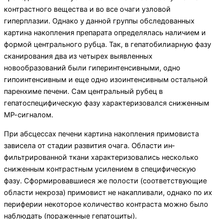
контрастного вещества и во все очаги узловой
гиперплазии. Однако у данной группы обследованных
картина накопления препара­та определялась наличием и
формой центрального рубца. Так, в гепатобилиарную фазу
сканирования два из четырех выявленных
новообразований были гиперинтенсивными, одно
гипоинтенсивным и еще одно изоинтенсивным остальной
паренхиме печени. Сам центральный рубец в
гепатоспецифическую фазу характеризовался сниженным
МР-сигналом.
При абсцессах печени картина накопления примо­виста
зависела от стадии развития очага. Области ин­
фильтрированной ткани характеризовались несколько
сниженным контрастным усилением в специфическую
фазу. Сформировавшиеся же полости (соответствую­щие
области некроза) примовист не накапливали, од­нако по их
периферии некоторое количество контраста можно было
наблюдать (пораженные гепатоциты).