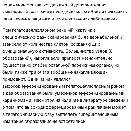
поражении ор­гана, когда каждый дополнительно
выявленный очаг, может кардинальным образом изменить
план лечения пациента и прогноз течения заболевания.
При гепатоцеллюлярном раке МР-картина в
специфическую фазу сканирования была вариабель­ной и
зависела от количества клеток, сохраняющих
функциональную активность. Большинство узлов (8
образований), накопливали препарат незначительно
(существенно слабее остальной паренхимы органа), но
были также три очага вообще не накапливающих
примовист. Один из них являлся
высокодифференцированным гепатоцеллюлярным раком,
а два об­разования были умереннодифференцированными
карциномами. Несмотря на наличие в литературе сведений
о том, что высокодифференцированный рак печени может
в гепатобилиарную фазу выглядеть гиперинтенсивным ,
нам такие образования не встретились.