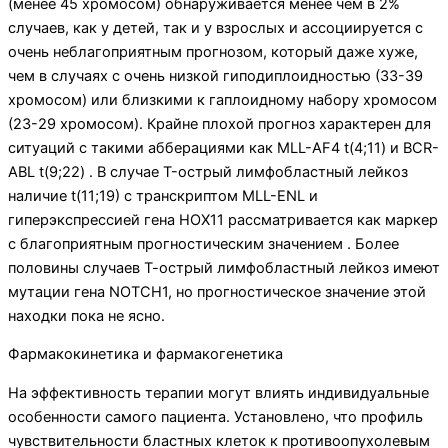
(менее 45 хромосом) обнаруживается менее чем в 2%
случаев, как у детей, так и у взрослых и ассоциируется с
очень неблагоприятным прогнозом, который даже хуже,
чем в случаях с очень низкой гиподиплоидностью (33-39
хромосом) или близкими к гаплоидному набору хромосом
(23-29 хромосом). Крайне плохой прогноз характерен для
ситуаций с такими абберациями как MLL-AF4 t(4;11) и BCR-
ABL t(9;22) . В случае T-острый лимфобластный лейкоз
наличие t(11;19) с транскриптом MLL-ENL и
гиперэкспрессией гена HOX11 рассматривается как маркер
с благоприятным прогностическим значением . Более
половины случаев Т-острый лимфобластный лейкоз имеют
мутации гена NOTCH1, но прогностическое значение этой
находки пока не ясно.
Фармакокинетика и фармакогенетика
На эффективность терапии могут влиять индивидуальные
особенности самого пациента. Установлено, что профиль
чувствительности бластных клеток к противоопухолевым