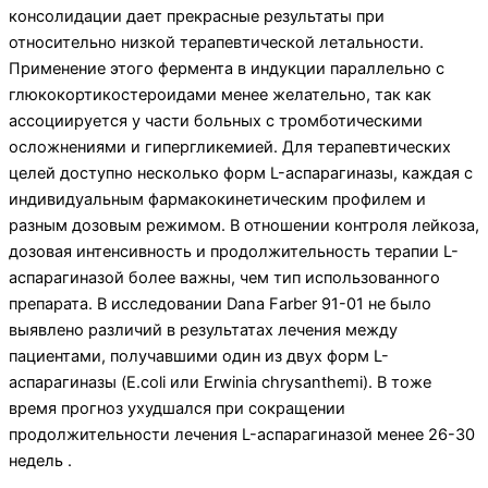
консолидации дает прекрасные результаты при
относительно низкой терапевтической летальности.
Применение этого фермента в индукции параллельно с
глюкокортикостероидами менее желательно, так как
ассоциируется у части больных с тромботическими
осложнениями и гипергликемией. Для терапевтических
целей доступно несколько форм L-аспарагиназы, каждая с
индивидуальным фармакокинетическим профилем и
разным дозовым режимом. В отношении контроля лейкоза,
дозовая интенсивность и продолжительность терапии L-
аспарагиназой более важны, чем тип использованного
препарата. В исследовании Dana Farber 91-01 не было
выявлено различий в результатах лечения между
пациентами, получавшими один из двух форм L-
аспарагиназы (E.coli или Erwinia chrysanthemi). В тоже
время прогноз ухудшался при сокращении
продолжительности лечения L-аспарагиназой менее 26-30
недель .