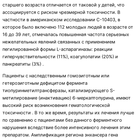
старшего возраста отличается от таковой у детей, что
ассоциируется с риском чрезмерной токсичности. В
частности в американском исследовании C-10403, в
которое было включено 112 молодых людей в возрасте от
16 до 39 лет, отмечалась повышенная частота серьезных
нежелательных явлений связанных с применением
пегилированной формы L-аспарагиназы: реакции
гиперчувствительности (11%), коагулопатии (20%) и
панкреатиты (3%) .
Пациенты с наследственным гомозиготным или
гетерозиготным дефицитом фермента
тиопуринметилтрансферазы, катализирующего S-
метилирование (инактивацию) 6-меркаптопурина, имеют
высокий риск возникновения гематологической
токсичности . В то же время, результаты их лечения лучше
по сравнению с пациентами без данного ферментного
нарушения вследствие более интенсивного лечения этим
препаратом. Амплификация региона энхансера гена