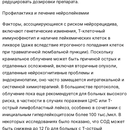
редуцировать дозировки препарата.
Профилактика и лечение нейролейкемии
Факторы, ассоциирующиеся с риском нейрорецидива,
включают генетические изменения, Т-клеточный
иммунофенотип и наличие лейкемических клеток в
ликворе (даже вследствие ятрогенного попадания клеток
при травматичной люмбальной пункции). Поскольку
краниальное облучение может быть причиной острых и
отдаленных осложнений, включая вторичные опухоли,
отдаленные нейрокогнитивные проблемы и
эндокринопатии, оно часто замещается интратекальной и
системной химиотерапией. В большинстве протоколов,
облучение пока еще рекомендуется для больных высокого
риска, в частности в случаях поражения ЦНС или Т-
острый лимфобластный лейкоз, особенно в сочетании с
инициальным гиперлейкоцитозом более 100 тыс./мкл. В
некоторых исследованиях было показано, что СОД может
быть снижена до 12 Гр для больных с Т-острый