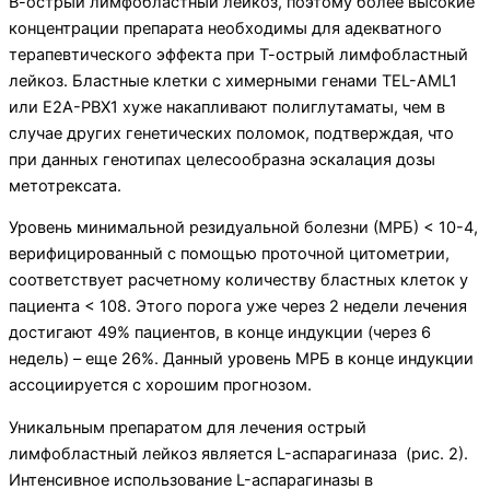
В-острый лимфобластный лейкоз, поэтому более высокие
концентрации препарата необходимы для адекватного
терапевтического эффекта при Т-острый лимфобластный
лейкоз. Бластные клетки с химерными генами TEL-AML1
или E2A-PBX1 хуже накапливают полиглутаматы, чем в
случае других генетических поломок, подтверждая, что
при данных генотипах целесообразна эскалация дозы
метотрексата.
Уровень минимальной резидуальной болезни (МРБ) < 10-4,
верифицированный с помощью проточной цитометрии,
соответствует расчетному количеству бластных клеток у
пациента < 108. Этого порога уже через 2 недели лечения
достигают 49% пациентов, в конце индукции (через 6
недель) – еще 26%. Данный уровень МРБ в конце индукции
ассоциируется с хорошим прогнозом.
Уникальным препаратом для лечения острый
лимфобластный лейкоз является L-аспарагиназа (рис. 2).
Интенсивное использование L-аспарагиназы в