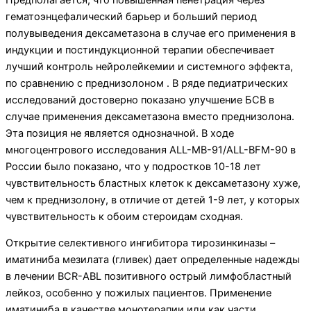
гематоэнцефалический барьер и больший период
полувыведения дексаметазона в случае его применения в
индукции и постиндукционной терапии обеспечивает
лучший контроль нейролейкемии и системного эффекта,
по сравнению с преднизолоном . В ряде педиатрических
исследований достоверно показано улучшение БСВ в
случае применения дексаметазона вместо преднизолона.
Эта позиция не является однозначной. В ходе
многоцентрового исследования ALL-MB-91/ALL-BFM-90 в
России было показано, что у подростков 10-18 лет
чувствительность бластных клеток к дексаметазону хуже,
чем к преднизолону, в отличие от детей 1-9 лет, у которых
чувствительность к обоим стероидам сходная.
Открытие селективного ингибитора тирозинкиназы –
иматиниба мезилата (гливек) дает определенные надежды
в лечении BCR-ABL позитивного острый лимфобластный
лейкоз, особенно у пожилых пациентов. Применение
иматиниба в качестве монотерапии или как части