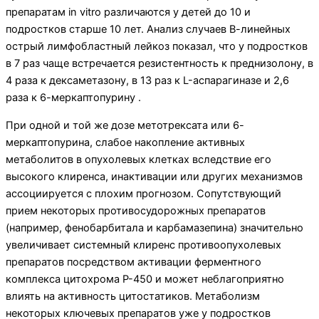
препаратам in vitro различаются у детей до 10 и
подростков старше 10 лет. Анализ случаев В-линейных
острый лимфобластный лейкоз показал, что у подростков
в 7 раз чаще встречается резистентность к преднизолону, в
4 раза к дексаметазону, в 13 раз к L-аспарагиназе и 2,6
раза к 6-меркаптопурину .
При одной и той же дозе метотрексата или 6-
меркаптопурина, слабое накопление активных
метаболитов в опухолевых клетках вследствие его
высокого клиренса, инактивации или других механизмов
ассоциируется с плохим прогнозом. Сопутствующий
прием некоторых противосудорожных препаратов
(например, фенобарбитала и карбамазепина) значительно
увеличивает системный клиренс противоопухолевых
препаратов посредством активации ферментного
комплекса цитохрома P-450 и может неблагоприятно
влиять на активность цитостатиков. Метаболизм
некоторых ключевых препаратов уже у подростков