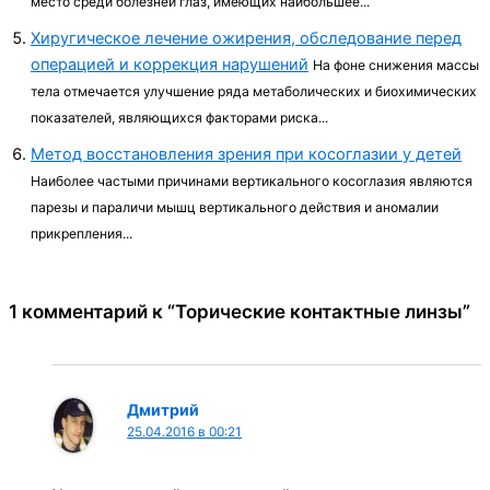
место среди болезней глаз, имеющих наиболь­шее...
Хиругическое лечение ожирения, обследование перед
операцией и коррекция нарушений
На фоне снижения массы
тела отмечается улучшение ряда метаболических и биохимических
показателей, яв­ляющихся факторами риска...
Метод восстановления зрения при косоглазии у детей
Наиболее частыми причинами вертикального ко­соглазия являются
парезы и параличи мышц верти­кального действия и аномалии
прикрепления...
1 комментарий к “Торические контактные линзы”
Дмитрий
25.04.2016 в 00:21