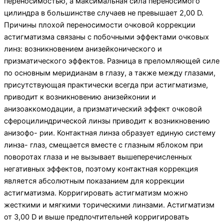
пере­носимостью, а максимальная сила переносимого
цилиндра в большинстве случаев не превышает 2,00 D.
Причины плохой переносимости очковой коррекции
астигматизма связаны с побочными эффектами очковых
линз: возникновением анизейконического и
призматического эффектов. Разница в пре­ломляющей силе
по основным меридианам в глазу, а также между глазами,
присутствующая практически всегда при астигматизме,
приводит к возникновению анизейконии и
анизоаккомодации, а призматический эффект очковой
сферо­цилиндрической линзы приводит к возникновению
анизофо- рии. Контактная линза образует единую систему
линза- глаз, смещается вместе с глазным яблоком при
поворотах глаза и не вызывает вышеперечисленных
негативных эффектов, по­этому контактная коррекция
является абсолютным показани­ем для коррекции
астигматизма. Корригировать астигматизм можно
жесткими и мягкими торическими линзами. Астиг­матизм
от 3,00 D и выше предпочтительней корригировать