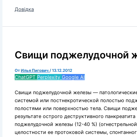
Довідка
Свищи поджелудочной 
От
Илья Пигович
/
13.12.2012
ChatGPT
Perplexity
Google AI
Свищи поджелудочной железы — патологически
системой или постнекротической полостью подж
полостями или поверхностью тела. Свищи подж
результате острого деструктивного панкреатита 
поджелудочной железы (12-40 %) (огнестрельной
целостности ее протоковой системы, спонтанног