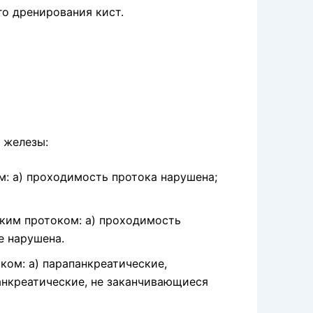
о дренирования кист.
 железы:
: а) про­ходимость протока нарушена;
ким прото­ком: а) проходимость
е нарушена.
ком: а) парапанкреатические,
анкреатические, не заканчивающиеся