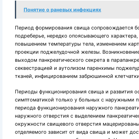
Понятие о раневых инфекциях
Период формирования свища сопровождается бо
подреберье, нередко опоясывающего характера,
повышением температуры те­ла, изменением карт
про­екции поджелудочной железы. Возникновени
выходом панкреатического секрета в парапанкр
секвестрацией и аутолизом паренхи­мы поджелу
тканей, ин­фицированием забрюшинной клетчатки
Периоды функционирования свища и развития о
симптоматикой только у больных с на­ружными п
периода функ­ционирования наружного панкреат
наружного отверстия с выделением панкреатиче
окружности свищевого отверстия мацерированы,
отделяемого зави­сит от вида свища и может дости