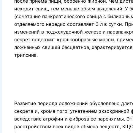
после приема пищи, особенно жирной. Чем диста
исходит свищ, тем меньше объем выделений. У
(сочетание панкреатического свища с билиарны
отделяемого нередко составляет 3 л в сутки. Пр
изменений в поджелудочной железе и парапанкр
секрет содержит крошкообразные массы, примесь
ложненных свищей бесцветное, характеризуется
трипсина.
Развитие периода осложнений обусловлено длите
секрета и, кроме того, угнетением экзокринной
вследствие атрофии и фиброза ее паренхимы. Э
расстройством всех видов обмена веществ, КЩС