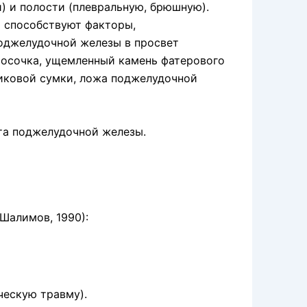
) и полости (плевральную, брюшную).
 способствуют факторы,
оджелудочной железы в просвет
сосочка, ущемленный камень фатерового
иковой сум­ки, ложа поджелудочной
та поджелу­дочной железы.
Шалимов, 1990):
ческую травму).