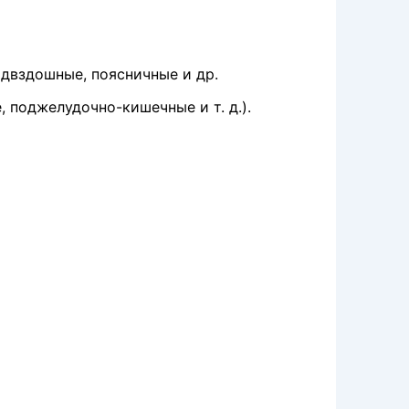
двздош­ные, поясничные и др.
подже­лудочно-кишечные и т. д.).