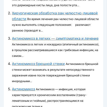
это дермоидные кисты лица, дна полости рта...
Хирургическая обработка ран челюстно-лицевой
области
Во время лечения ран челюстно-лицевой области
нужно выпол­нять следующие положения: различают
раннюю (проводят в...
Актиномикоз в легких — симптоматика и лечение
Актиномикоз в легких и нокардиоз (атипичный актиномикоз),
в прошлом рассматривавшиеся как грибковые инфекции, на
самом...
Актиномикоз брюшной стенки
Актиномикоз брюшной
стенки может возникать в результате непосредственного
заражения извне после повреждения брюшной стенки
инородными...
Актиномикоз
Актиномикоз — инфекция, которая
характеризуется хроническим воспалением (грану­
лематозным и гнойным), распространяющимся на
окружающие ткани и...