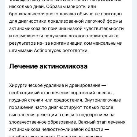
несколько дней. Образцы мокроты или
бронхоальвеолярного лаважа обычно не пригодны
для диагностики локализованной легочной формы
актиномикоза по причине низкой чувствительности
и возможности получения ложноположительных
результатов из- за контаминации комменсальными
штаммами Actinomyces ротоглотки.
Лечение актиномикоза
Хирургическое удаление и дренирование —
необходимый этап лечения поражений плевры,
грудной стенки или средостения. Внутрилегочные
поражения часто диагно­стируют только после
выполнения резекции в связи с подозрением на
злокачествен­ное образование. Важный этап лечения
актиномикоза челюстно-лицевой области —
антибиотикотерапия. После исчезновения