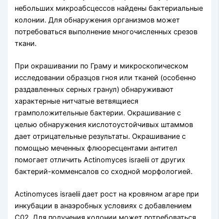
небольших микроабсцессов найдены бактериальные
колонии. Для обнаружения организ­мов может
потребоваться выполнение многочисленных срезов
ткани.
При окрашивании по Граму и микроскопическом
исследовании образцов гноя или тканей (особенно
раздавленных серных гранул) обнаруживают
характерные нитчатые ветвящиеся
грамположительные бактерии. Окрашивание с
целью обна­ружения кислотоустойчивых штаммов
дает отрицательные результаты. Окрашива­ние с
помощью меченных флюоресцентами антител
помогает отличить Actinomyces israelii от других
бактерий-комменсалов со сходной морфологией.
Actinomyces israelii дает рост на кровяном агаре при
инкубации в анаэробных ус­ловиях с добавлением
С02. Для получения колонии может потребоваться