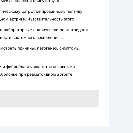
НС II клас­са и присутствуют...
клическому цитруллинированному пептиду
ом артрите. Чувствительность этого...
е лабораторные анализы при ревматоидном
ности системного воспаления...
смотреть причины, патогенез, симптомы,
..
 и фибробласты являются основными
оболочке при ревматоидном артрите.