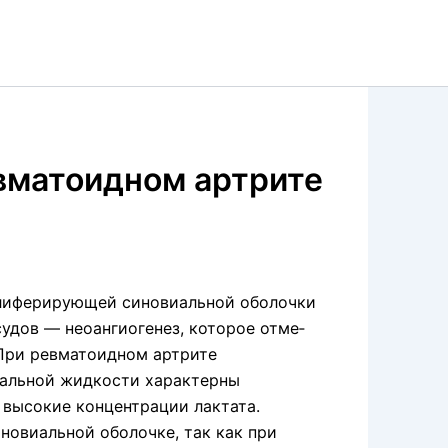
вматоидном артрите
лиферирующей синовиальной оболочки
удов — неоангиогенез, которое отме­
 При ревматоидном артрите
иальной жидкости характерны
 высокие концентрации лактата.
новиальной оболочке, так как при