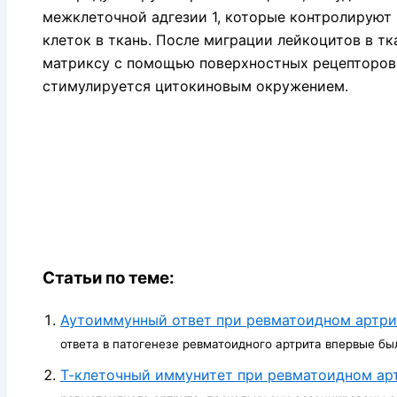
межклеточной адгезии 1, которые контролирую
клеток в ткань. После миграции лейкоцитов в тк
матриксу с помощью поверхностных рецеп­торов
стимулируется цитокиновым окружением.
Статьи по теме:
Аутоиммунный ответ при ревматоидном артри
ответа в патогенезе ревматоидного артрита впервые бы
Т-клеточный иммунитет при ревматоидном ар