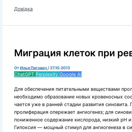
Довідка
Миграция клеток при ре
От
Илья Пигович
/
27.10.2013
ChatGPT
Perplexity
Google AI
Для обеспечения питательными веществами про
необходимо образование новых кровеносных сос
чается уже в ранней стадии развития синовита.
пролиферация опережает ангиогенез; для синов
пониженное содержание кислорода, низкий pH и
Гипоксия — мощный сти­мул для ангиогенеза в си