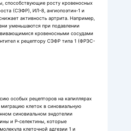
ы, способствующие росту кровеносных
ста (СЭФР), ИЛ-8, ангиопоэтин-1 и
 снижает активность артрита. Например,
зни уменьшаются при подавле­нии
азвивающимися кровеносны­ми сосудами
антител к рецептору СЭФР типа 1 (ФРЭС-
сию особых рецепторов на капиллярах
т миграцию клеток в синовиальную
нном сино­виальном эндотелии
ины и Р-селектины, которые
молекула клеточной адгезии 1 и