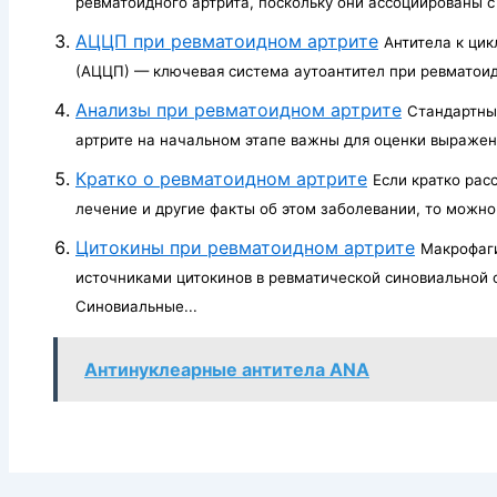
ревматоидного артрита, поскольку они ассоциированы с М
АЦЦП при ревматоидном артрите
Антитела к ци
(АЦЦП) — ключевая система аутоантител при ревматоидн
Анализы при ревматоидном артрите
Стандартны
артрите на начальном этапе важны для оценки выражен
Кратко о ревматоидном артрите
Если кратко рас
лечение и другие факты об этом заболевании, то можно.
Цитокины при ревматоидном артрите
Макрофаги
источниками цитокинов в ревматической синовиальной 
Синовиальные...
Антинуклеарные антитела ANA