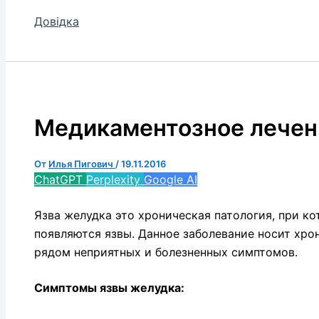
Довідка
Медикаментозное лечен
От
Илья Пигович
/
19.11.2016
ChatGPT
Perplexity
Google AI
Язва желудка это хроническая патология, при к
появляются язвы. Данное заболевание носит хр
рядом неприятных и болезненных симптомов.
Симптомы язвы желудка: