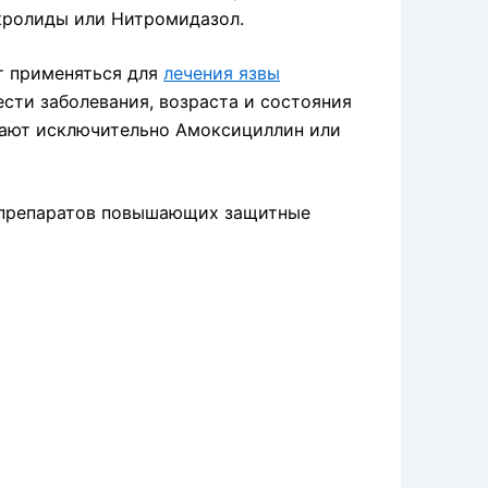
акролиды или Нитромидазол.
т применяться для
лечения язвы
ести заболевания, возраста и состояния
ачают исключительно Амоксициллин или
м препаратов повышающих защитные