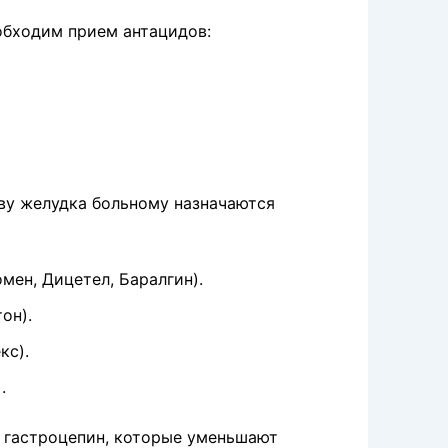
обходим прием антацидов:
ву желудка больному назначаются
ен, Дицетел, Баралгин).
он).
кс).
.
 гастроцепин, которые уменьшают