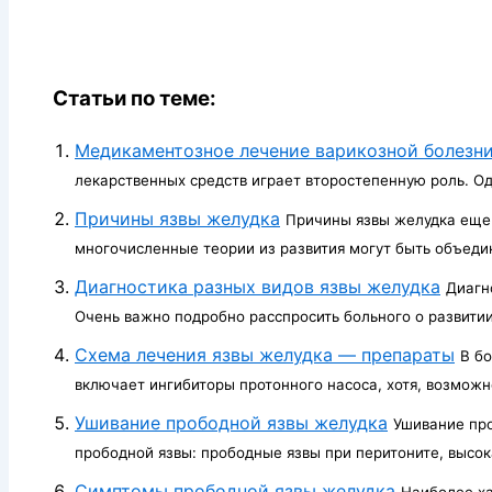
Статьи по теме:
Медикаментозное лечение варикозной болезн
лекарст­венных средств играет второстепенную роль. Одн
Причины язвы желудка
Причины язвы желудка еще 
многочисленные теории из развития могут быть объедин
Диагностика разных видов язвы желудка
Диагн
Очень важно подробно расспросить больного о развитии 
Схема лечения язвы желудка — препараты
В б
включает ингибиторы протонного насоса, хотя, возможн
Ушивание прободной язвы желудка
Ушивание пр
прободной язвы: прободные язвы при перитоните, высока
Симптомы прободной язвы желудка
Наиболее х