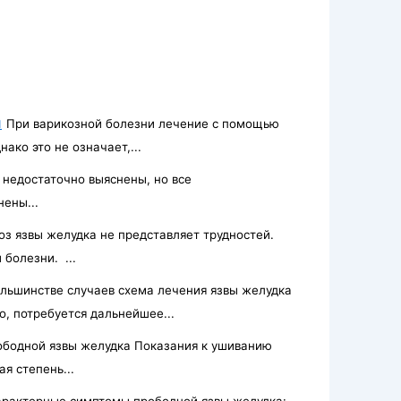
и
При варикозной болезни лечение с помощью
ако это не означает,...
недостаточно выяснены, но все
ены...
оз язвы желудка не представляет трудностей.
болезни. ...
ольшинстве случаев схема лечения язвы желудка
о, потребуется дальнейшее...
ободной язвы желудка Показания к ушиванию
я степень...
арактерные симптомы прободной язвы желудка: