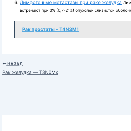
Лимфогенные метастазы при раке желудка
Лим
встречают при 3% (0,7-21%) опухолей слизистой оболочк
Рак простаты - T4N3M1
НАЗАД
Рак желудка — T3N0Mx