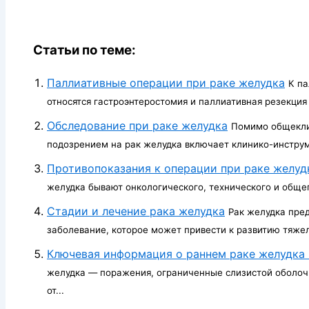
Статьи по теме:
Паллиативные операции при раке желудка
К п
относятся гастроэнтеростомия и паллиативная резекция
Обследование при раке желудка
Помимо общекли
подозрением на рак желудка включает клинико-инструм
Противопоказания к операции при раке желуд
желудка бывают онкологического, технического и общег
Стадии и лечение рака желудка
Рак желудка пре
заболевание, которое может привести к развитию тяже
Ключевая информация о раннем раке желудка
желудка — поражения, ограниченные слизистой оболочк
от...