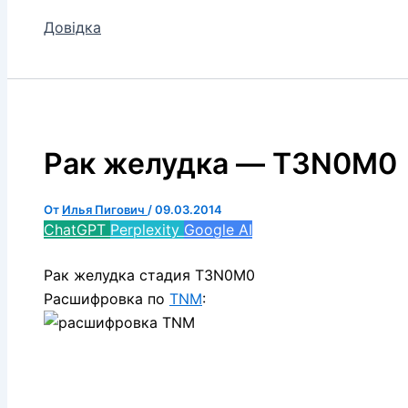
Довідка
Рак желудка — T3N0M0
От
Илья Пигович
/
09.03.2014
ChatGPT
Perplexity
Google AI
Рак желудка стадия T3N0M0
Расшифровка по
TNM
: