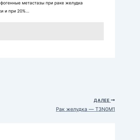
фогенные метастазы при раке желудка
и и при 20%...
ДАЛЕЕ
Рак желудка — T3N0M1