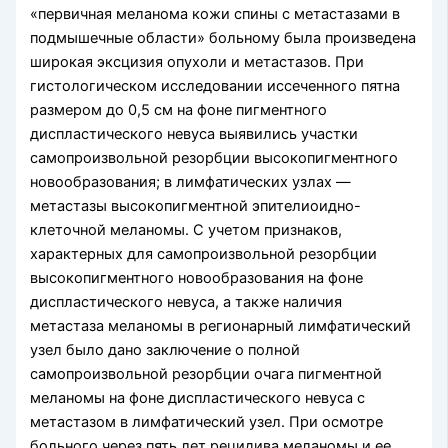
«первичная меланома кожи спины с метастазами в
подмышечные области» больному была произведена
широкая эксцизия опухоли и метастазов. При
гистологическом исследовании иссеченного пятна
размером до 0,5 см на фоне пигментного
диспластического невуса выявились участки
самопроизвольной резорбции высокопигментного
новообразования; в лимфатических узлах —
метастазы высокопигментной эпителиоидно-
клеточной меланомы. С учетом признаков,
характерных для самопроизвольной резорбции
высокопигментного новообразования на фоне
диспластического невуса, а также наличия
метастаза меланомы в регионарный лимфатический
узел было дано заключение о полной
самопроизвольной резорбции очага пигментной
меланомы на фоне диспластического невуса с
метастазом в лимфатический узел. При осмотре
больного через пять лет рецидива меланомы и ее