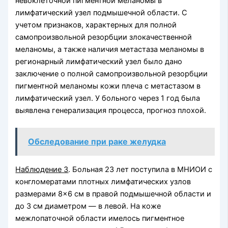
невоклеточной пигментной меланомы в
лимфатический узел подмышечной области. С
учетом признаков, характерных для полной
самопроизвольной резорбции злокачественной
меланомы, а также наличия метастаза меланомы в
регионарный лимфатический узел было дано
заключение о полной самопроизвольной резорбции
пигментной меланомы кожи плеча с метастазом в
лимфатический узел. У больного через 1 год была
выявлена генерализация процесса, прогноз плохой.
Обследование при раке желудка
Наблюдение 3
. Больная 23 лет поступила в МНИОИ с
конгломератами плотных лимфатических узлов
размерами 8×6 см в правой подмышечной области и
до 3 см диаметром — в левой. На коже
межлопаточной области имелось пигментное