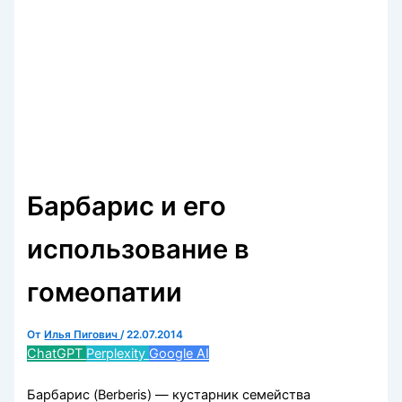
Барбарис и его
использование в
гомеопатии
От
Илья Пигович
/
22.07.2014
ChatGPT
Perplexity
Google AI
Барбарис (Berberis) — кустарник семейства