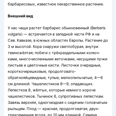
барбарисовых, известное лекарственное растение.
Внешний вид
У нас чаще растет барбарис обыкновенный (Berberis
vulgaris) — встречается в западной части РФ и на
Сев. Кавказе, в южных областях Европы. Растение до
3 м высотой. Кора снаружи светлобурая, внутри
темножёлтая; побеги с трёхраздельными колюч­
ками, многочисленными веточками, несущими пучки
листьев и цветочные кисти. Листочки очеред­ные,
короткочерешковые, продолговато-
обратнояйцевидные, тупые, мелкопиль­чатые, 4—6
см длинной. Чашелистиков 8—9, опадающих.
Лепестков 8, жёлтых, которые немного короче
чашелистиков. Тычинок 6, супротивных лепесткам.
Завязь верхняя, одногнездная с сидячим головчатым
рыль­цем. Плод — красная, продолговатая, двух­
трехсеменная ягода, до 10 мм длинной. Семена