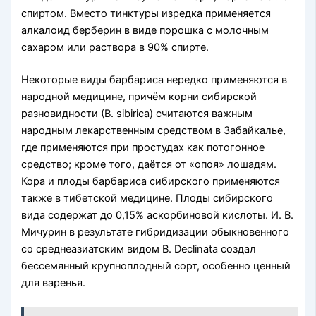
спиртом. Вместо тинктуры изредка применяется
алкалоид берберин в виде порошка с молочным
сахаром или раствора в 90% спирте.
Некоторые виды барбариса нередко применяются в
народной меди­цине, причём корни сибирской
разновидности (В. sibirica) считаются важным
народным лекарственным средством в Забайкалье,
где применяются при простудах как потогонное
средство; кроме того, даётся от «опоя» лошадям.
Кора и плоды барбариса сибирского применяются
также в тибетской медицине. Плоды сибирского
вида содержат до 0,15% аскорби­новой кислоты. И. В.
Мичурин в резуль­тате гибридизации обыкновенного
со среднеазиатским видом В. Declinata создал
бессемянный крупноплодный сорт, особенно ценный
для варенья.