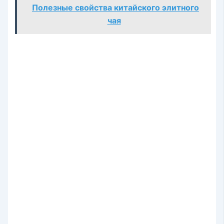
Полезные свойства китайского элитного
чая