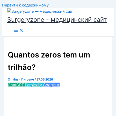
Перейти к содержимому
Surgeryzone - медицинский сайт
Quantos zeros tem um
trilhão?
От
Илья Пигович
/
27.05.2026
ChatGPT
Perplexity
Google AI