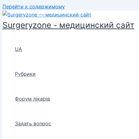
Перейти к содержимому
Surgeryzone - медицинский сайт
UA
Рубрики
Форум лікарів
Задать вопрос