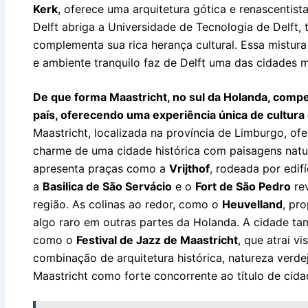
Kerk
, oferece uma arquitetura gótica e renascentista
Delft abriga a Universidade de Tecnologia de Delft
complementa sua rica herança cultural. Essa mistura
e ambiente tranquilo faz de Delft uma das cidades 
De que forma Maastricht, no sul da Holanda, compet
país, oferecendo uma experiência única de cultura
Maastricht, localizada na província de Limburgo, of
charme de uma cidade histórica com paisagens natur
apresenta praças como a
Vrijthof
, rodeada por edifí
a
Basilica de São Servácio
e o
Fort de São Pedro
rev
região. As colinas ao redor, como o
Heuvelland
, pr
algo raro em outras partes da Holanda. A cidade ta
como o
Festival de Jazz de Maastricht
, que atrai v
combinação de arquitetura histórica, natureza verdej
Maastricht como forte concorrente ao título de cid