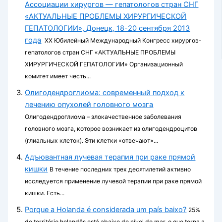
Ассоциации хирургов — гепатологов стран СНГ
«АКТУАЛЬНЫЕ ПРОБЛЕМЫ ХИРУРГИЧЕСКОЙ
ГЕПАТОЛОГИИ», Донецк, 18-20 сентября 2013
года
ХХ Юбилейный Международный Конгресс хирургов-
гепатологов стран СНГ «АКТУАЛЬНЫЕ ПРОБЛЕМЫ
ХИРУРГИЧЕСКОЙ ГЕПАТОЛОГИИ» Организационный
комитет имеет честь...
Олигодендроглиома: современный подход к
лечению опухолей головного мозга
Олигодендроглиома – злокачественное заболевания
головного мозга, которое возникает из олигодендроцитов
(глиальных клеток). Эти клетки «отвечают»...
Адъювантная лучевая терапия при раке прямой
кишки
В течение последних трех десятилетий активно
исследуется применение лучевой терапии при раке прямой
кишки. Есть...
Porque a Holanda é considerada um país baixo?
25%
do território holandês está abaixo do nível do mar, o que torna a