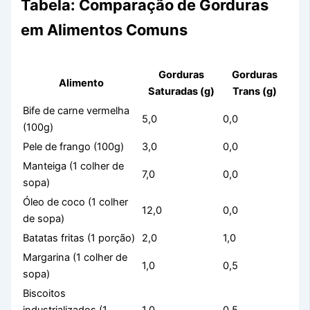
Tabela: Comparação de Gorduras
em Alimentos Comuns
Gorduras
Gorduras
Alimento
Saturadas (g)
Trans (g)
Bife de carne vermelha
5,0
0,0
(100g)
Pele de frango (100g)
3,0
0,0
Manteiga (1 colher de
7,0
0,0
sopa)
Óleo de coco (1 colher
12,0
0,0
de sopa)
Batatas fritas (1 porção)
2,0
1,0
Margarina (1 colher de
1,0
0,5
sopa)
Biscoitos