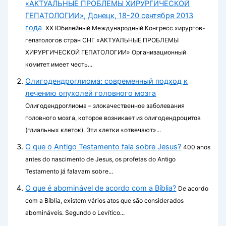
«АКТУАЛЬНЫЕ ПРОБЛЕМЫ ХИРУРГИЧЕСКОЙ
ГЕПАТОЛОГИИ», Донецк, 18-20 сентября 2013
года
ХХ Юбилейный Международный Конгресс хирургов-
гепатологов стран СНГ «АКТУАЛЬНЫЕ ПРОБЛЕМЫ
ХИРУРГИЧЕСКОЙ ГЕПАТОЛОГИИ» Организационный
комитет имеет честь...
Олигодендроглиома: современный подход к
лечению опухолей головного мозга
Олигодендроглиома – злокачественное заболевания
головного мозга, которое возникает из олигодендроцитов
(глиальных клеток). Эти клетки «отвечают»...
O que o Antigo Testamento fala sobre Jesus?
400 anos
antes do nascimento de Jesus, os profetas do Antigo
Testamento já falavam sobre...
O que é abominável de acordo com a Bíblia?
De acordo
com a Bíblia, existem vários atos que são considerados
abomináveis. Segundo o Levítico...