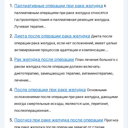
Паллиативные операции при раке желудка
К
паллиативным операциям при раке желудка относятся
гастроэнтеростомия и паллиативная резекция желудка.
Лучевая терапия...
Диета после операции рака желудка
Диета после
операции рака желудка, если нет осложнений, имеет целью
активирование процессов адаптации и компенсации....
Рак желудка после операции
План лечения больного с
раком желудка после операции должен включать:
диетотерапию, заме­щающую терапию, витаминотерапию,
лечение...
После операции при раке желудка
Основными
осложнениями после операции при раке желудка, дающими
иногда смертельные исходы, являются шок, перитонит,
послеоперационная...
Прогноз при раке желудка после операции
Прогноз
при раке желудка после операции зависит от стадии