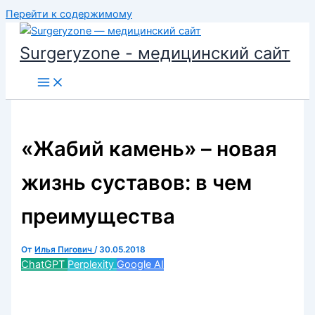
Перейти к содержимому
Surgeryzone - медицинский сайт
«Жабий камень» – новая
жизнь суставов: в чем
преимущества
От
Илья Пигович
/
30.05.2018
ChatGPT
Perplexity
Google AI