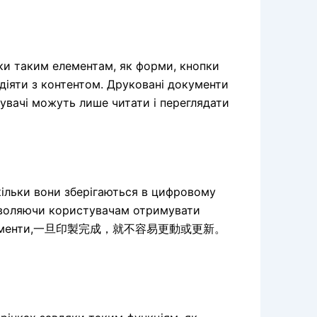
ки таким елементам, як форми, кнопки
діяти з контентом. Друковані документи
тувачі можуть лише читати і переглядати
кільки вони зберігаються в цифровому
зволяючи користувачам отримувати
вані документи,一旦印製完成，就不容易更動或更新。