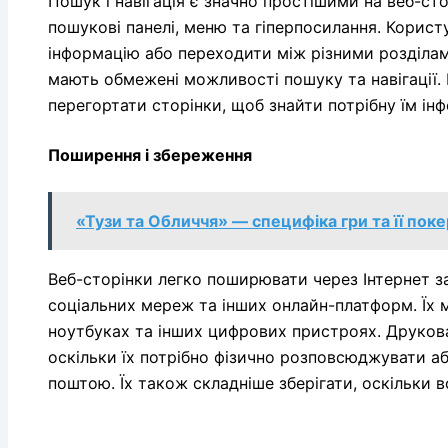
Пошук і навігація є значно простішими на веб-ст
пошукові панелі, меню та гіперпосилання. Корис
інформацію або переходити між різними розділам
мають обмежені можливості пошуку та навігації.
перегортати сторінки, щоб знайти потрібну їм ін
Поширення і збереження
«Тузи та Обличчя» — специфіка гри та її поке
Веб-сторінки легко поширювати через Інтернет 
соціальних мереж та інших онлайн-платформ. Їх м
ноутбуках та інших цифрових пристроях. Друков
оскільки їх потрібно фізично розповсюджувати а
поштою. Їх також складніше зберігати, оскільки 