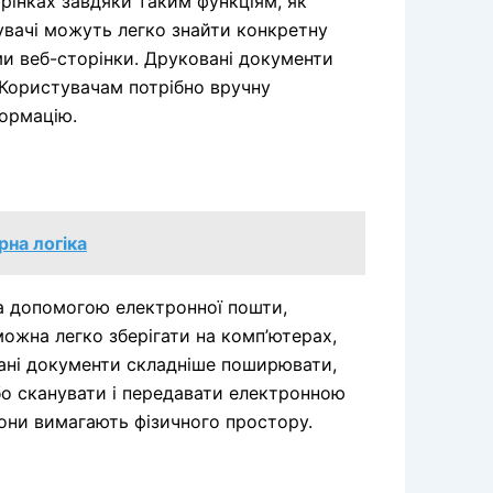
орінках завдяки таким функціям, як
тувачі можуть легко знайти конкретну
и веб-сторінки. Друковані документи
 Користувачам потрібно вручну
формацію.
рна логіка
за допомогою електронної пошти,
ожна легко зберігати на комп’ютерах,
ані документи складніше поширювати,
бо сканувати і передавати електронною
вони вимагають фізичного простору.