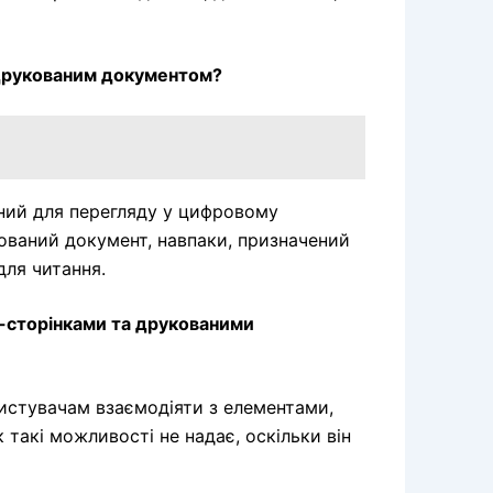
а друкованим документом?
ний для перегляду у цифровому
кований документ, навпаки, призначений
для читання.
еб-сторінками та друкованими
истувачам взаємодіяти з елементами,
 такі можливості не надає, оскільки він