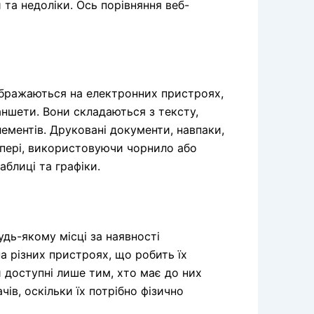
 та недоліки. Ось порівняння веб-
ображаються на електронних пристроях,
аншети. Вони складаються з тексту,
лементів. Друковані документи, навпаки,
апері, використовуючи чорнило або
аблиці та графіки.
удь-якому місці за наявності
на різних пристроях, що робить їх
 доступні лише тим, хто має до них
ів, оскільки їх потрібно фізично