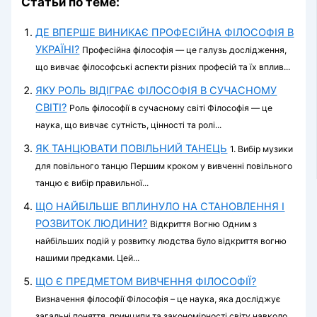
Статьи по теме:
ДЕ ВПЕРШЕ ВИНИКАЄ ПРОФЕСІЙНА ФІЛОСОФІЯ В
УКРАЇНІ?
Професійна філософія — це галузь дослідження,
що вивчає філософські аспекти різних професій та їх вплив...
ЯКУ РОЛЬ ВІДІГРАЄ ФІЛОСОФІЯ В СУЧАСНОМУ
СВІТІ?
Роль філософії в сучасному світі Філософія — це
наука, що вивчає сутність, цінності та ролі...
ЯК ТАНЦЮВАТИ ПОВІЛЬНИЙ ТАНЕЦЬ
1. Вибір музики
для повільного танцю Першим кроком у вивченні повільного
танцю є вибір правильної...
ЩО НАЙБІЛЬШЕ ВПЛИНУЛО НА СТАНОВЛЕННЯ І
РОЗВИТОК ЛЮДИНИ?
Відкриття Вогню Одним з
найбільших подій у розвитку людства було відкриття вогню
нашими предками. Цей...
ЩО Є ПРЕДМЕТОМ ВИВЧЕННЯ ФІЛОСОФІЇ?
Визначення філософії Філософія – це наука, яка досліджує
загальні поняття, принципи та закономірності світу навколо...