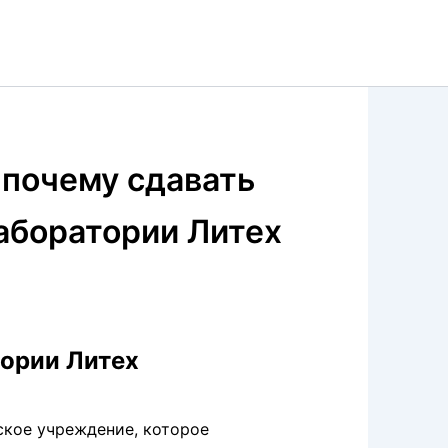
 почему сдавать
лаборатории Литех
тории Литех
кое учреждение, которое