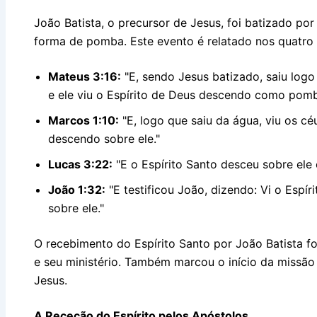
João Batista, o precursor de Jesus, foi batizado po
forma de pomba. Este evento é relatado nos quatro
Mateus 3:16:
"E, sendo Jesus batizado, saiu logo 
e ele viu o Espírito de Deus descendo como pomba
Marcos 1:10:
"E, logo que saiu da água, viu os cé
descendo sobre ele."
Lucas 3:22:
"E o Espírito Santo desceu sobre el
João 1:32:
"E testificou João, dizendo: Vi o Espí
sobre ele."
O recebimento do Espírito Santo por João Batista fo
e seu ministério. Também marcou o início da missã
Jesus.
A Receção do Espírito pelos Apóstolos