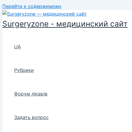
Перейти к содержимому
Surgeryzone - медицинский сайт
UA
Рубрики
Форум лікарів
Задать вопрос