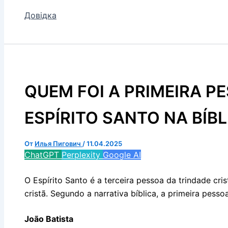
Довідка
QUEM FOI A PRIMEIRA P
ESPÍRITO SANTO NA BÍBL
От
Илья Пигович
/
11.04.2025
ChatGPT
Perplexity
Google AI
O Espírito Santo é a terceira pessoa da trindade cr
cristã. Segundo a narrativa bíblica, a primeira pessoa
João Batista