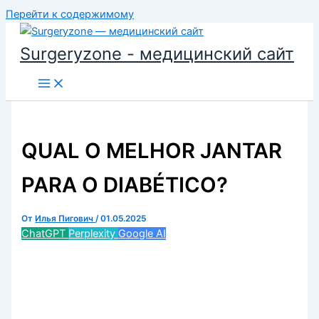
Перейти к содержимому
Surgeryzone - медицинский сайт
QUAL O MELHOR JANTAR
PARA O DIABÉTICO?
От
Илья Пигович
/
01.05.2025
ChatGPT
Perplexity
Google AI