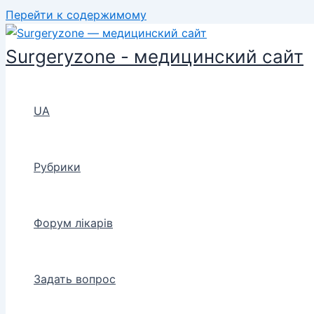
Перейти к содержимому
Surgeryzone - медицинский сайт
UA
Рубрики
Форум лікарів
Задать вопрос