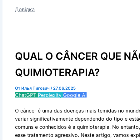
Довідка
QUAL O CÂNCER QUE NÃ
QUIMIOTERAPIA?
От
Илья Пигович
/
27.06.2025
ChatGPT
Perplexity
Google AI
O câncer é uma das doenças mais temidas no mund
variar significativamente dependendo do tipo e est
comuns e conhecidos é a quimioterapia. No entanto
esse tratamento agressivo. Neste artigo, vamos exp