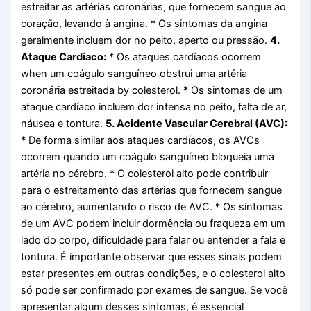
estreitar as artérias coronárias, que fornecem sangue ao
coração, levando à angina. * Os sintomas da angina
geralmente incluem dor no peito, aperto ou pressão.
4.
Ataque Cardíaco:
* Os ataques cardíacos ocorrem
when um coágulo sanguíneo obstrui uma artéria
coronária estreitada by colesterol. * Os sintomas de um
ataque cardíaco incluem dor intensa no peito, falta de ar,
náusea e tontura.
5. Acidente Vascular Cerebral (AVC):
* De forma similar aos ataques cardíacos, os AVCs
ocorrem quando um coágulo sanguíneo bloqueia uma
artéria no cérebro. * O colesterol alto pode contribuir
para o estreitamento das artérias que fornecem sangue
ao cérebro, aumentando o risco de AVC. * Os sintomas
de um AVC podem incluir dormência ou fraqueza em um
lado do corpo, dificuldade para falar ou entender a fala e
tontura. É importante observar que esses sinais podem
estar presentes em outras condições, e o colesterol alto
só pode ser confirmado por exames de sangue. Se você
apresentar algum desses sintomas, é essencial