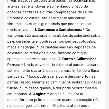
níveis elevados de colesterol podem se acumular nas
artérias, estreitando-as e aumentando o risco de
doenças cardíacas e outras complicações de saúde.
Embora o colesterol alto geralmente não cause
sintomas, existem alguns sinais que podem indicar
níveis elevados:
1. Xantomas e Xantelasmas:
* Os
xantomas são acúmulos amarelados de colesterol sob a
pele, geralmente encontrados nos joelhos, cotovelos,
mãos e nádegas. * Os xantelasmas são depósitos de
colesterol ao redor dos olhos, fazendo com que
apareçam amarelos ou laranja.
2. Dores e Cãibras nas
Pernas:
* Níveis elevados de colesterol podem causar o
estreitamento das artérias das pernas, limitando o fluxo
sanguíneo. * Isso pode levar à dor e desconforto nas
pernas, especialmente ao caminhar ou realizar atividades
físicas. * Em casos graves, a dor pode ocorrer mesmo
em repouso.
3. Angina:
* Angina é uma dor ou
desconforto no peito que ocorre quando o coração não
recebe sangue suficiente. * O colesterol alto pode