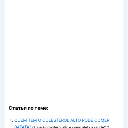
Статьи по теме:
QUEM TEM O COLESTEROL ALTO PODE COMER
BATATA?
O que é colesterol alto e como afeta a saúde? O