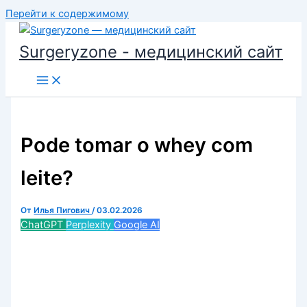
Перейти к содержимому
Surgeryzone - медицинский сайт
Pode tomar o whey com
leite?
От
Илья Пигович
/
03.02.2026
ChatGPT
Perplexity
Google AI