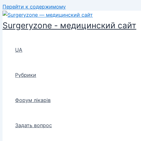
Перейти к содержимому
Surgeryzone - медицинский сайт
UA
Рубрики
Форум лікарів
Задать вопрос