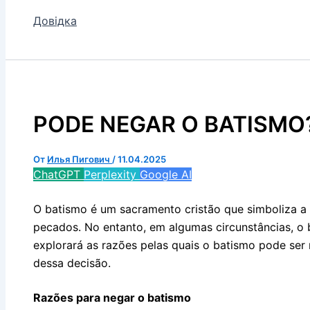
Довідка
PODE NEGAR O BATISMO
От
Илья Пигович
/
11.04.2025
ChatGPT
Perplexity
Google AI
O batismo é um sacramento cristão que simboliza a e
pecados. No entanto, em algumas circunstâncias, o 
explorará as razões pelas quais o batismo pode ser
dessa decisão.
Razões para negar o batismo