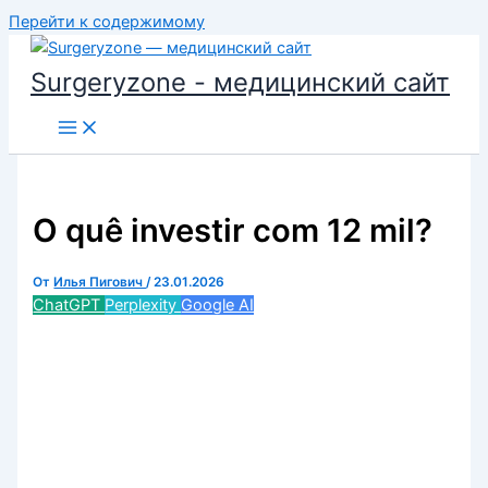
Перейти к содержимому
Surgeryzone - медицинский сайт
O quê investir com 12 mil?
От
Илья Пигович
/
23.01.2026
ChatGPT
Perplexity
Google AI