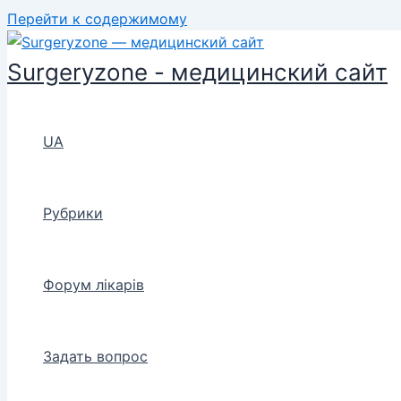
Перейти к содержимому
Surgeryzone - медицинский сайт
UA
Рубрики
Форум лікарів
Задать вопрос