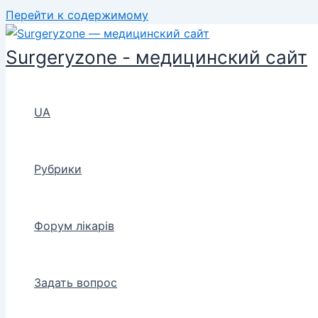
Перейти к содержимому
Surgeryzone - медицинский сайт
UA
Рубрики
Форум лікарів
Задать вопрос