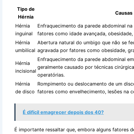
Tipo de
Causas
Hérnia
Hérnia
Enfraquecimento da parede abdominal na r
inguinal
fatores como idade avançada, obesidade, e
Hérnia
Abertura natural do umbigo que não se f
umbilical
agravada por fatores como obesidade, gra
Enfraquecimento da parede abdominal em um
Hérnia
geralmente causado por técnicas cirúrgi
incisional
operatórias.
Hérnia
Rompimento ou deslocamento de um disco 
de disco
fatores como envelhecimento, lesões na col
É difícil emagrecer depois dos 40?
É importante ressaltar que, embora alguns fatores d