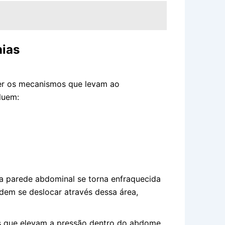
ias
der os mecanismos que levam ao
luem:
 parede abdominal se torna enfraquecida
dem se deslocar através dessa área,
s que elevam a pressão dentro do abdome,