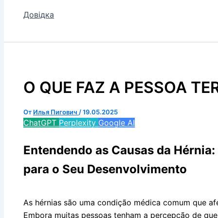
Довідка
O QUE FAZ A PESSOA TE
От
Илья Пигович
/
19.05.2025
ChatGPT
Perplexity
Google AI
Entendendo as Causas da Hérnia:
para o Seu Desenvolvimento
As hérnias são uma condição médica comum que af
Embora muitas pessoas tenham a percepção de que 