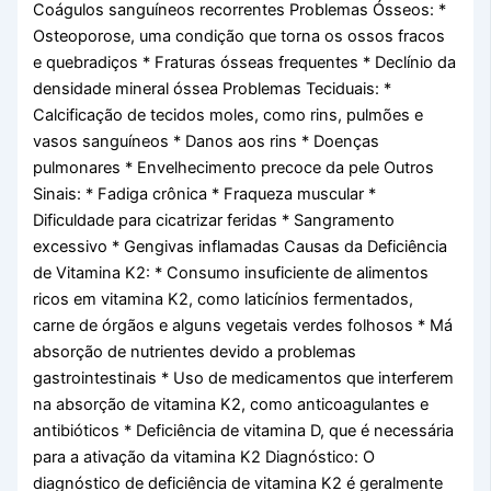
Coágulos sanguíneos recorrentes Problemas Ósseos: *
Osteoporose, uma condição que torna os ossos fracos
e quebradiços * Fraturas ósseas frequentes * Declínio da
densidade mineral óssea Problemas Teciduais: *
Calcificação de tecidos moles, como rins, pulmões e
vasos sanguíneos * Danos aos rins * Doenças
pulmonares * Envelhecimento precoce da pele Outros
Sinais: * Fadiga crônica * Fraqueza muscular *
Dificuldade para cicatrizar feridas * Sangramento
excessivo * Gengivas inflamadas Causas da Deficiência
de Vitamina K2: * Consumo insuficiente de alimentos
ricos em vitamina K2, como laticínios fermentados,
carne de órgãos e alguns vegetais verdes folhosos * Má
absorção de nutrientes devido a problemas
gastrointestinais * Uso de medicamentos que interferem
na absorção de vitamina K2, como anticoagulantes e
antibióticos * Deficiência de vitamina D, que é necessária
para a ativação da vitamina K2 Diagnóstico: O
diagnóstico de deficiência de vitamina K2 é geralmente