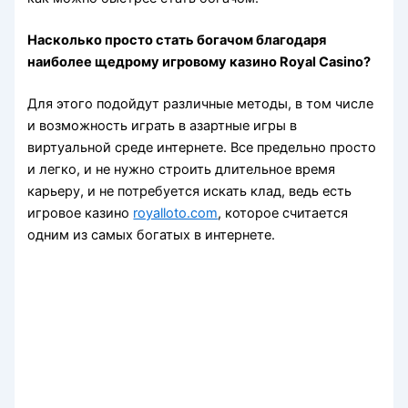
Насколько просто стать богачом благодаря
наиболее щедрому игровому казино Royal Casino?
Для этого подойдут различные методы, в том числе
и возможность играть в азартные игры в
виртуальной среде интернете. Все предельно просто
и легко, и не нужно строить длительное время
карьеру, и не потребуется искать клад, ведь есть
игровое казино
royalloto.com
, которое считается
одним из самых богатых в интернете.