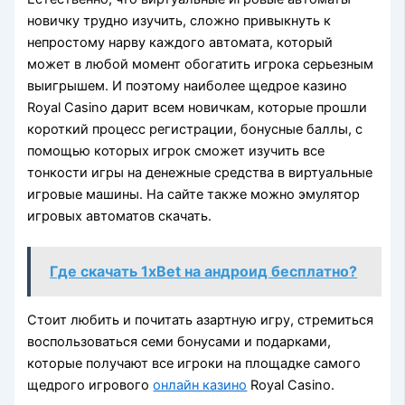
новичку трудно изучить, сложно привыкнуть к
непростому нарву каждого автомата, который
может в любой момент обогатить игрока серьезным
выигрышем. И поэтому наиболее щедрое казино
Royal Casino дарит всем новичкам, которые прошли
короткий процесс регистрации, бонусные баллы, с
помощью которых игрок сможет изучить все
тонкости игры на денежные средства в виртуальные
игровые машины. На сайте также можно эмулятор
игровых автоматов скачать.
Где скачать 1xBet на андроид бесплатно?
Стоит любить и почитать азартную игру, стремиться
воспользоваться семи бонусами и подарками,
которые получают все игроки на площадке самого
щедрого игрового
онлайн казино
Royal Casino.