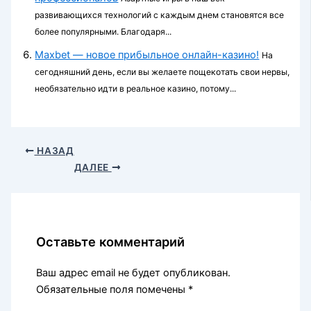
развивающихся технологий с каждым днем становятся все
более популярными. Благодаря...
Maxbet — новое прибыльное онлайн-казино!
На
сегодняшний день, если вы желаете пощекотать свои нервы,
необязательно идти в реальное казино, потому...
НАЗАД
ДАЛЕЕ
Оставьте комментарий
Ваш адрес email не будет опубликован.
Обязательные поля помечены
*