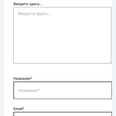
Введите здесь...
Название*
Email*