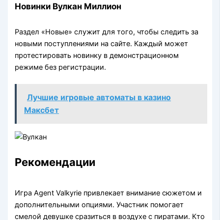
Новинки Вулкан Миллион
Раздел «Новые» служит для того, чтобы следить за
новыми поступлениями на сайте. Каждый может
протестировать новинку в демонстрационном
режиме без регистрации.
Лучшие игровые автоматы в казино
Максбет
Рекомендации
Игра Agent Valkyrie привлекает внимание сюжетом и
дополнительными опциями. Участник помогает
смелой девушке сразиться в воздухе с пиратами. Кто