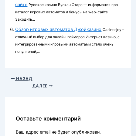
сайте
Русское казино Вулкан Старс — информация про
каталог игровых автоматов и бонусы на web-сайте
Заходить...
Обзор игровых автоматов Джойказино
Casinosjoy –
отличный выбор для онлайн-геймеров Интернет казино, с
интегрированными игровыми автоматами стало очень
популярной,...
НАЗАД
ДАЛЕЕ
Оставьте комментарий
Ваш адрес email не будет опубликован.