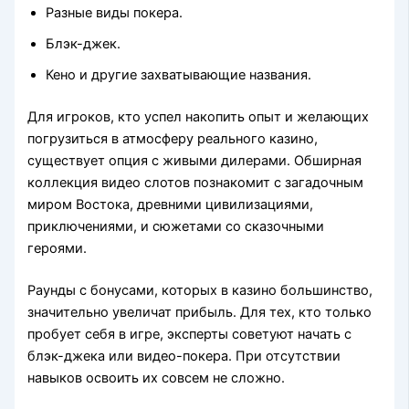
Разные виды покера.
Блэк-джек.
Кено и другие захватывающие названия.
Для игроков, кто успел накопить опыт и желающих
погрузиться в атмосферу реального казино,
существует опция с живыми дилерами. Обширная
коллекция видео слотов познакомит с загадочным
миром Востока, древними цивилизациями,
приключениями, и сюжетами со сказочными
героями.
Раунды с бонусами, которых в казино большинство,
значительно увеличат прибыль. Для тех, кто только
пробует себя в игре, эксперты советуют начать с
блэк-джека или видео-покера. При отсутствии
навыков освоить их совсем не сложно.