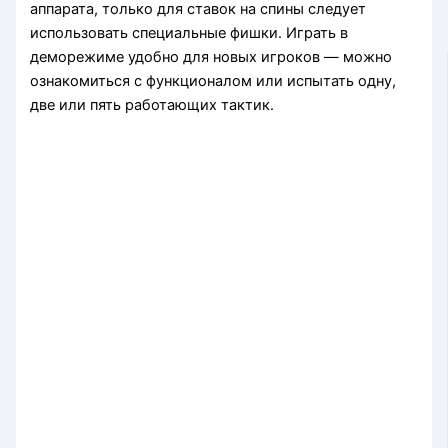
аппарата, только для ставок на спины следует
использовать специальные фишки. Играть в
деморежиме удобно для новых игроков — можно
ознакомиться с функционалом или испытать одну,
две или пять работающих тактик.