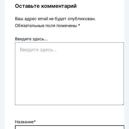
Оставьте комментарий
Ваш адрес email не будет опубликован.
Обязательные поля помечены
*
Введите здесь...
Название*