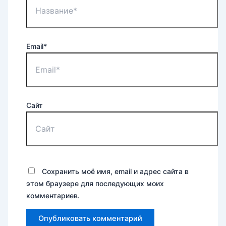
Email*
Сайт
Сохранить моё имя, email и адрес сайта в
этом браузере для последующих моих
комментариев.