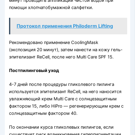
минут проводить аппликации чистой водой при
помощи хлопчатобумажной салфетки.
Протокол применения Philoderm Lifting
Рекомендовано применение CoolingMask
(экспозиция 20 минут), затем нанести на кожу гель-
эпителизант ReCell, после него Multi Care SPF 15.
Постпилинговый уход
4-7 дней после процедуры гликолевого пилинга
используется эпителизант ReCell, на него наносится
увлажняющий крем Multi Саrе с солнцезащитным
фактором 15, либо HiPro — регенерирующим крем с
солнцезащитным фактором 40.
По окончании курса гликолевых пилингов, если
существует риск возникновения гиперпигментации,