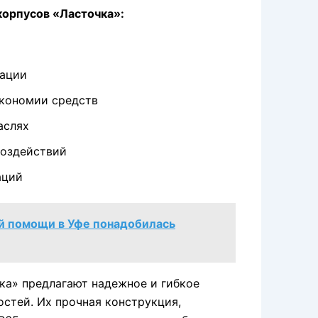
орпусов «Ласточка»:
рации
экономии средств
аслях
воздействий
аций
й помощи в Уфе понадобилась
ка» предлагают надежное и гибкое
стей. Их прочная конструкция,