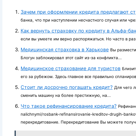
Зачем при оформлении кредита предлагают ст
банка, что при наступлении несчастного случая или чр
Как вернуть страховку по кредиту в Альфа-ба
если вы умеете им верно распоряжаться. Но часто в раз
Медицинская страховка в Харькове
Вы размести
Блогун заблокировал этот сайт из-за конфликта...
Медицинское страхование для туристов
Близит
его за рубежом. Здесь главное все правильно спланирова
Стоит ли досрочно погашать кредит?
Для чего л
сменить машину на более престижную, на...
Что такое рефинансирование кредита?
Рефинанси
nalichnymi/rosbank-refinansirovanie-kreditov-drugih-ban
перекредитование. Перекредитование Вы можете получи