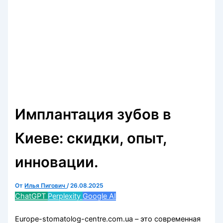
Имплантация зубов в
Киеве: скидки, опыт,
инновации.
От
Илья Пигович
/
26.08.2025
ChatGPT
Perplexity
Google AI
Europe-stomatolog-centre.com.ua – это современная