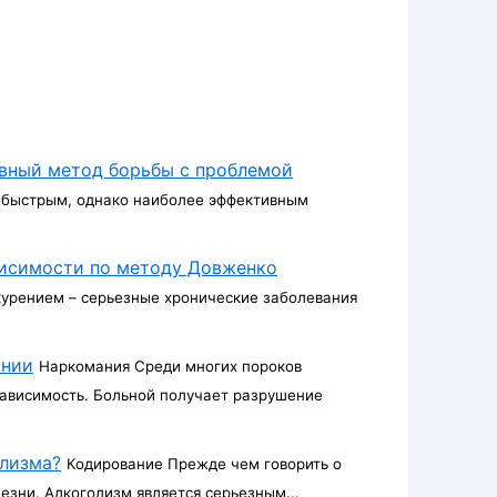
ивный метод борьбы с проблемой
 быстрым, однако наиболее эффективным
висимости по методу Довженко
курением – серьезные хронические заболевания
ании
Наркомания Среди многих пороков
зависимость. Больной получает разрушение
олизма?
Кодирование Прежде чем говорить о
зни. Алкоголизм является серьезным...