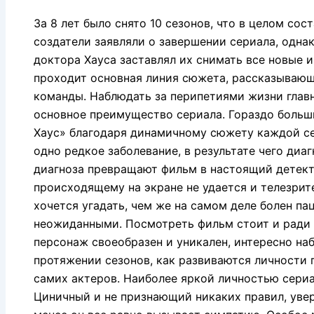
За 8 лет было снято 10 сезонов, что в целом сос
создатели заявляли о завершении сериала, одна
доктора Хауса заставлял их снимать все новые и
проходит основная линия сюжета, рассказывающа
команды. Наблюдать за перипетиями жизни главн
основное преимущество сериала. Гораздо больш
Хаус» благодаря динамичному сюжету каждой се
одно редкое заболевание, в результате чего диа
диагноза превращают фильм в настоящий детект
происходящему на экране не удается и телезрите
хочется угадать, чем же на самом деле болен па
неожиданными. Посмотреть фильм стоит и ради 
персонаж своеобразен и уникален, интересно на
протяжении сезонов, как развиваются личности 
самих актеров. Наиболее яркой личностью сериал
Циничный и не признающий никаких правил, увере