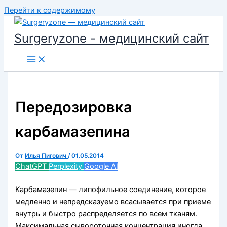
Перейти к содержимому
Surgeryzone - медицинский сайт
Передозировка
карбамазепина
От
Илья Пигович
/
01.05.2014
ChatGPT
Perplexity
Google AI
Карбамазепин — липофильное соединение, которое
медленно и не­предсказуемо всасывается при приеме
внутрь и быстро распределяет­ся по всем тканям.
Максимальная сывороточная концентрация ино­гда