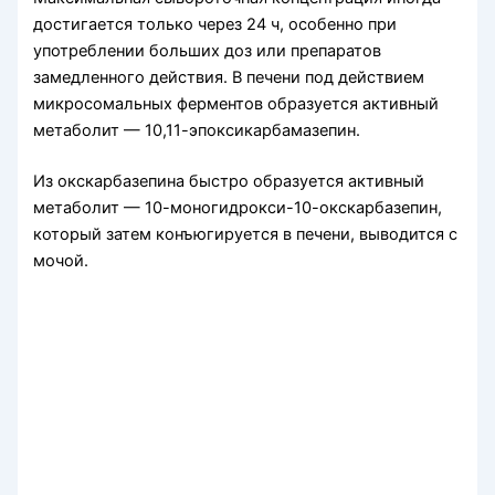
достигается только через 24 ч, особенно при
употреблении боль­ших доз или препаратов
замедленного действия. В печени под дейст­вием
микросомальных ферментов образуется активный
метаболит — 10,11-эпоксикарбамазепин.
Из окскарбазепина быстро образуется активный
метаболит — 10-моногидрокси-10-окскарбазепин,
который затем конъюгируется в пече­ни, выводится с
мочой.