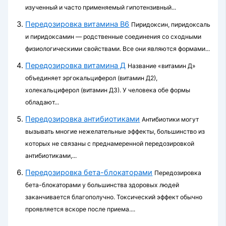
изученный и часто применяемый гипотензивный...
Передозировка витамина В6
Пиридоксин, пиридоксаль
и пиридоксамин — родственные соедине­ния со сходными
физиологическими свойствами. Все они являются формами...
Передозировка витамина Д
Название «витамин Д»
объединяет эргокальциферол (витамин Д2),
холекальциферол (витамин Д3). У человека обе формы
обладают...
Передозировка антибиотиками
Антибиотики могут
вызывать многие нежелательные эффекты, боль­шинство из
которых не связаны с преднамеренной передозировкой
антибиотиками,...
Передозировка бета-блокаторами
Передозировка
бета-блокаторами у большинства здоровых людей
заканчивается благополучно. Токсический эффект обычно
проявляет­ся вскоре после приема....