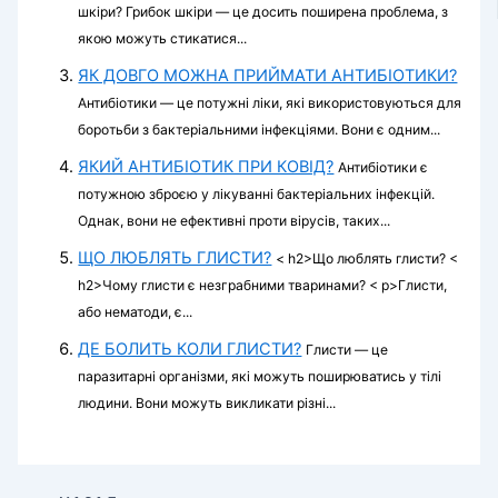
шкіри? Грибок шкіри — це досить поширена проблема, з
якою можуть стикатися...
ЯК ДОВГО МОЖНА ПРИЙМАТИ АНТИБІОТИКИ?
Антибіотики — це потужні ліки, які використовуються для
боротьби з бактеріальними інфекціями. Вони є одним...
ЯКИЙ АНТИБІОТИК ПРИ КОВІД?
Антибіотики є
потужною зброєю у лікуванні бактеріальних інфекцій.
Однак, вони не ефективні проти вірусів, таких...
ЩО ЛЮБЛЯТЬ ГЛИСТИ?
< h2>Що люблять глисти? <
h2>Чому глисти є незграбними тваринами? < p>Глисти,
або нематоди, є...
ДЕ БОЛИТЬ КОЛИ ГЛИСТИ?
Глисти — це
паразитарні організми, які можуть поширюватись у тілі
людини. Вони можуть викликати різні...