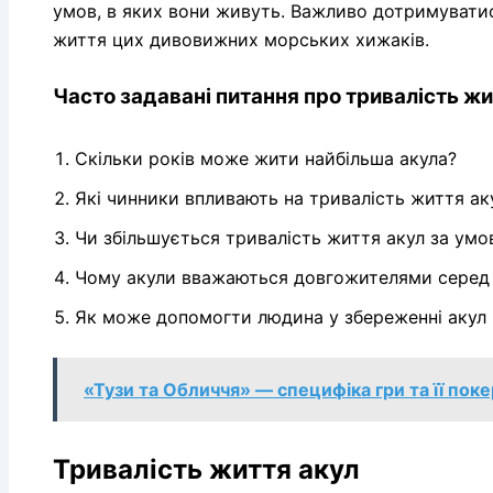
умов, в яких вони живуть. Важливо дотримуватис
життя цих дивовижних морських хижаків.
Часто задавані питання про тривалість жи
Скільки років може жити найбільша акула?
Які чинники впливають на тривалість життя ак
Чи збільшується тривалість життя акул за умо
Чому акули вважаються довгожителями серед
Як може допомогти людина у збереженні акул 
«Тузи та Обличчя» — специфіка гри та її поке
Тривалість життя акул