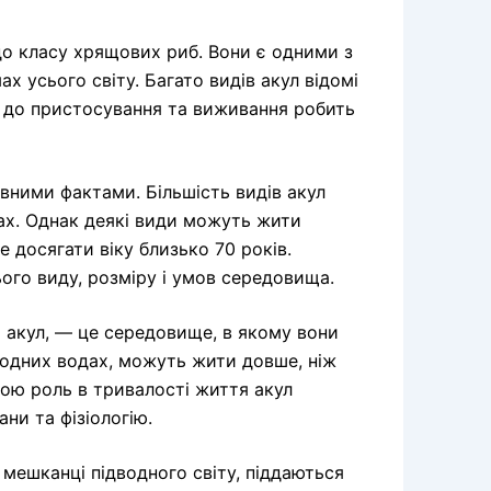
до класу хрящових риб. Вони є одними з
х усього світу. Багато видів акул відомі
 до пристосування та виживання робить
вними фактами. Більшість видів акул
ах. Однак деякі види можуть жити
 досягати віку близько 70 років.
ього виду, розміру і умов середовища.
я акул, — це середовище, в якому вони
одних водах, можуть жити довше, ніж
ою роль в тривалості життя акул
ани та фізіологію.
і мешканці підводного світу, піддаються