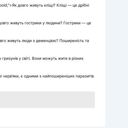
 bold;">Як довго живуть кліщі? Кліщі — це дрібні
довго живуть гострики у людини? Гострики — це
овго живуть люди з деменцією? Поширеність та
гризунів у світі. Вони можуть жити в різних
лі черв’яки, є одними з найпоширеніших паразитів