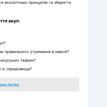
я екологічних принципів та зберегти
ття акул:
ул?
ви правильного утримання в неволі?
 морських тварин?
і їх середовища?
рна логіка