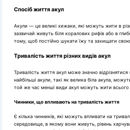
Спосіб життя акул
Акули — це великі хижаки, які можуть жити в різ
зазвичай живуть біля коралових рифів або в глиб
тому, щоб постійно шукати їжу та захищати свою 
Тривалість життя різних видів акул
Тривалість життя акул може значно відрізнятися в
найбільші акули, такі як велика біла акула, можут
той же час менші види акул можуть жити всього 
Чинники, що впливають на тривалість життя
Є кілька чинників, які можуть впливати на тривал
середовище, в якому вони живуть, рівень харчува