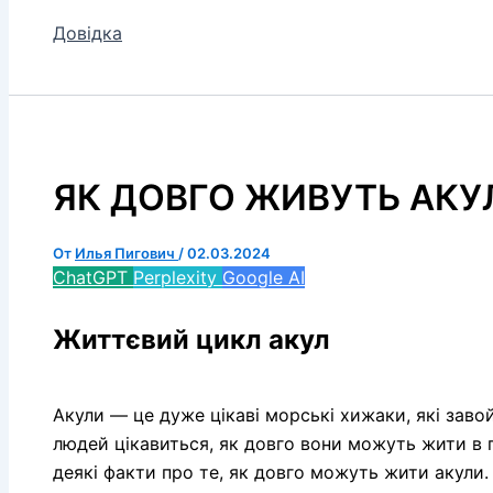
Довідка
ЯК ДОВГО ЖИВУТЬ АКУ
От
Илья Пигович
/
02.03.2024
ChatGPT
Perplexity
Google AI
Життєвий цикл акул
Акули — це дуже цікаві морські хижаки, які зав
людей цікавиться, як довго вони можуть жити в
деякі факти про те, як довго можуть жити акули.