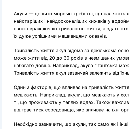
Акули — це хижі морські хребетні, що належать 
найстаріших і найдосконаліших хижаків у водойма
своєю вражаючою тривалістю життя, а здатність
їх дуже успішними мешканцями океанів.
Тривалість життя акул відома за декількома осно
може жити від 20 до 30 років в незмішаних умов
набагато довше. Наприклад, акула гігантська може
Тривалість життя акул зазвичай залежить від їхн
Один з факторів, що впливає на тривалість житт
мешкають. Наприклад, акули, що мешкають у хол
ті, що проживають у теплих водах. Також важлив
відіграє тиск середовища, яке впливає на їхні орг
Необхідно зазначити, що акули, так само як і інш