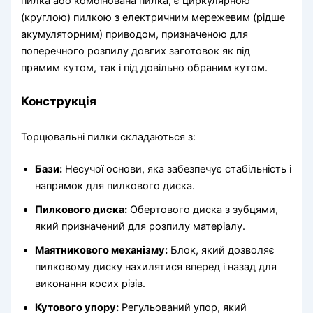
пилка або комбінована пилка, є циркулярною
(круглою) пилкою з електричним мережевим (рідше
акумуляторним) приводом, призначеною для
поперечного розпилу довгих заготовок як під
прямим кутом, так і під довільно обраним кутом.
Конструкція
Торцювальні пилки складаються з:
Бази:
Несучої основи, яка забезпечує стабільність і
напрямок для пилкового диска.
Пилкового диска:
Обертового диска з зубцями,
який призначений для розпилу матеріалу.
Маятникового механізму:
Блок, який дозволяє
пилковому диску нахилятися вперед і назад для
виконання косих різів.
Кутового упору:
Регульований упор, який