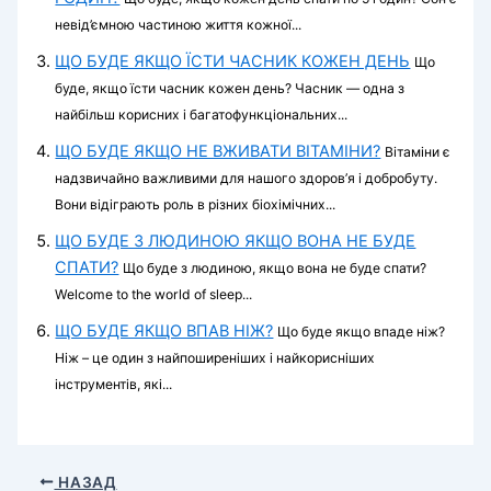
невід’ємною частиною життя кожної...
ЩО БУДЕ ЯКЩО ЇСТИ ЧАСНИК КОЖЕН ДЕНЬ
Що
буде, якщо їсти часник кожен день? Часник — одна з
найбільш корисних і багатофункціональних...
ЩО БУДЕ ЯКЩО НЕ ВЖИВАТИ ВІТАМІНИ?
Вітаміни є
надзвичайно важливими для нашого здоров’я і добробуту.
Вони відіграють роль в різних біохімічних...
ЩО БУДЕ З ЛЮДИНОЮ ЯКЩО ВОНА НЕ БУДЕ
СПАТИ?
Що буде з людиною, якщо вона не буде спати?
Welcome to the world of sleep...
ЩО БУДЕ ЯКЩО ВПАВ НІЖ?
Що буде якщо впаде ніж?
Ніж – це один з найпоширеніших і найкорисніших
інструментів, які...
НАЗАД