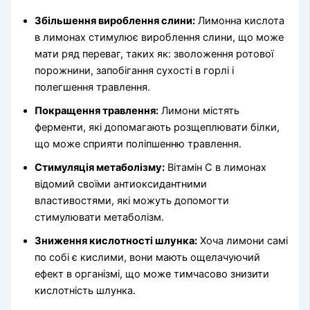
Збільшення вироблення слини:
Лимонна кислота
в лимонах стимулює вироблення слини, що може
мати ряд переваг, таких як: зволоження ротової
порожнини, запобігання сухості в горлі і
полегшення травлення.
Покращення травлення:
Лимони містять
ферменти, які допомагають розщеплювати білки,
що може сприяти поліпшенню травлення.
Стимуляція метаболізму:
Вітамін C в лимонах
відомий своїми антиоксидантними
властивостями, які можуть допомогти
стимулювати метаболізм.
Зниження кислотності шлунка:
Хоча лимони самі
по собі є кислими, вони мають ощелачуючий
ефект в організмі, що може тимчасово знизити
кислотність шлунка.