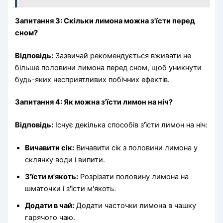
Запитання 3: Скільки лимона можна з'їсти перед
сном?
Відповідь:
Зазвичай рекомендується вживати не
більше половини лимона перед сном, щоб уникнути
будь-яких несприятливих побічних ефектів.
Запитання 4: Як можна з'їсти лимон на ніч?
Відповідь:
Існує декілька способів з'їсти лимон на ніч:
Вичавити сік:
Вичавити сік з половини лимона у
склянку води і випити.
З'їсти м'якоть:
Розрізати половину лимона на
шматочки і з'їсти м'якоть.
Додати в чай:
Додати часточки лимона в чашку
гарячого чаю.