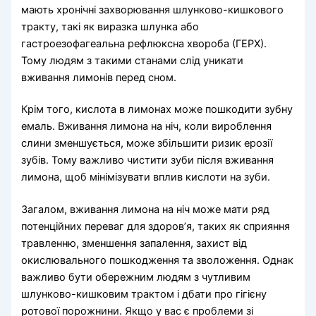
мають хронічні захворювання шлунково-кишкового
тракту, такі як виразка шлунка або
гастроезофагеальна рефлюксна хвороба (ГЕРХ).
Тому людям з такими станами слід уникати
вживання лимонів перед сном.
Крім того, кислота в лимонах може пошкодити зубну
емаль. Вживання лимона на ніч, коли вироблення
слини зменшується, може збільшити ризик ерозії
зубів. Тому важливо чистити зуби після вживання
лимона, щоб мінімізувати вплив кислоти на зуби.
Загалом, вживання лимона на ніч може мати ряд
потенційних переваг для здоров’я, таких як сприяння
травленню, зменшення запалення, захист від
окислювального пошкодження та зволоження. Однак
важливо бути обережним людям з чутливим
шлунково-кишковим трактом і дбати про гігієну
ротової порожнини. Якщо у вас є проблеми зі