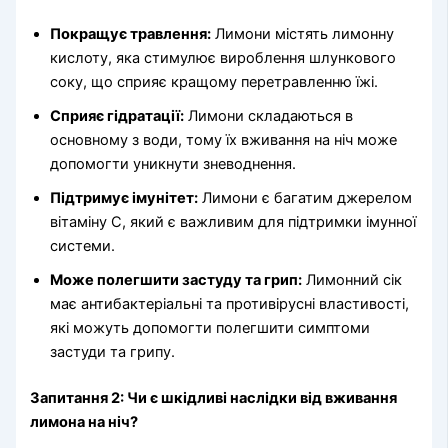
Покращує травлення:
Лимони містять лимонну
кислоту, яка стимулює вироблення шлункового
соку, що сприяє кращому перетравленню їжі.
Сприяє гідратації:
Лимони складаються в
основному з води, тому їх вживання на ніч може
допомогти уникнути зневоднення.
Підтримує імунітет:
Лимони є багатим джерелом
вітаміну С, який є важливим для підтримки імунної
системи.
Може полегшити застуду та грип:
Лимонний сік
має антибактеріальні та противірусні властивості,
які можуть допомогти полегшити симптоми
застуди та грипу.
Запитання 2: Чи є шкідливі наслідки від вживання
лимона на ніч?