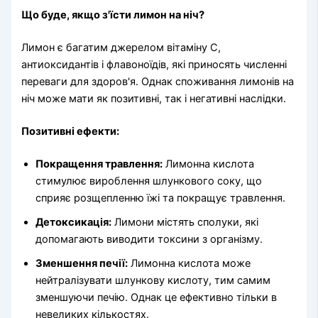
Що буде, якщо з'їсти лимон на ніч?
Лимон є багатим джерелом вітаміну С,
антиоксидантів і флавоноїдів, які приносять численні
переваги для здоров'я. Однак споживання лимонів на
ніч може мати як позитивні, так і негативні наслідки.
Позитивні ефекти:
Покращення травлення:
Лимонна кислота
стимулює вироблення шлункового соку, що
сприяє розщепленню їжі та покращує травлення.
Детоксикація:
Лимони містять сполуки, які
допомагають виводити токсини з організму.
Зменшення печії:
Лимонна кислота може
нейтралізувати шлункову кислоту, тим самим
зменшуючи печію. Однак це ефективно тільки в
невеликих кількостях.