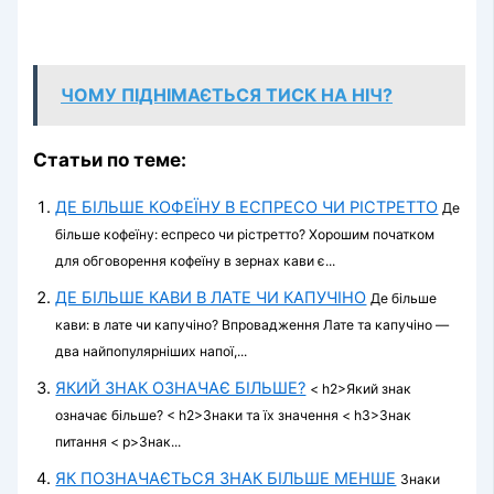
ЧОМУ ПІДНІМАЄТЬСЯ ТИСК НА НІЧ?
Статьи по теме:
ДЕ БІЛЬШЕ КОФЕЇНУ В ЕСПРЕСО ЧИ РІСТРЕТТО
Де
більше кофеїну: еспресо чи рістретто? Хорошим початком
для обговорення кофеїну в зернах кави є...
ДЕ БІЛЬШЕ КАВИ В ЛАТЕ ЧИ КАПУЧІНО
Де більше
кави: в лате чи капучіно? Впровадження Лате та капучіно —
два найпопулярніших напої,...
ЯКИЙ ЗНАК ОЗНАЧАЄ БІЛЬШЕ?
< h2>Який знак
означає більше? < h2>Знаки та їх значення < h3>Знак
питання < p>Знак...
ЯК ПОЗНАЧАЄТЬСЯ ЗНАК БІЛЬШЕ МЕНШЕ
Знаки