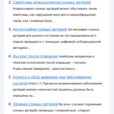
Cимптомы атеросклероза сонных артерий
Атеросклероз сонных артерий может обусловить такие
симптомы, как нарушения мозгового кровообращения,
такие, как головные боли,...
Ангиография сонных артерий
Ангиография сонных
артерий для оценки состояния их экстракраниального
отдела проводится с помощью цифровой субтракционной
методики....
Инсульт после операции
Наиболее неприятное и
тяжелое осложнение после операции — инсульт.
Агрессивное поведение - диагностика и...
Осмотр и сбор анамнеза при заболеваниях
сосудов
Класс I 1. При риске возникновения заболевания
артерий ниж­них конечностей пациенты должны быть
опрошены на...
Лечение сонных артерий
Во всех случаях поражения
сонных артерий, питающих головной мозг, следует