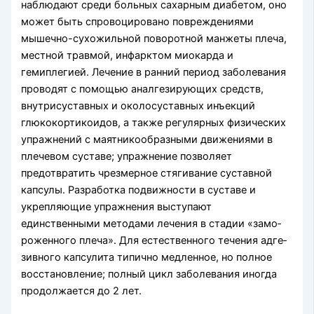
наблюдают среди больных сахарным диабетом, оно
может быть спровоцировано повреждениями
мышечно-сухожильной поворотной манжеты плеча,
местной травмой, инфарктом миокарда и
гемиплеги­ей. Лечение в ранний период заболевания
проводят с помощью аналгезирующих средств,
внутрисуставных и око­лосуставных инъекций
глюкокортикоидов, а также регулярных физических
упражнений с маятникооб­разными движениями в
плечевом суставе; упраж­нение позволяет
предотвратить чрезмерное стяги­вание суставной
капсулы. Разработка подвижности в суставе и
укрепляющие упражнения выступают
единственными методами лечения в стадии «замо­
роженного плеча». Для естественного течения адге­
зивного капсулита типично медленное, но полное
восстановление; полный цикл заболевания иногда
продолжается до 2 лет.