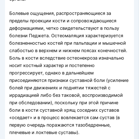
Болевые ощущения, распространяющиеся за
пределы проек­ции кости и сопровождающиеся
деформациями, четко свидетельствуют в пользу
болезни Педжета. Остеомаляция характеризуется
болезненностью костей при пальпации и мышечной
слабостью в верхнем и нижнем поясах конечностей.
Боль в кости вследствие остеонекроза изначально
носит кост­ный характер и постепенно
прогрессирует, однако в дальнейшем
присоединяются признаки суставной боли (усиление
болей при движениях и под­нятии тяжестей с
иррадиацией либо без таковой, воспроизводимой
при обследовании), поскольку при этой причине
боли в кости суставной хрящ соседних суставов
«оседает» и в процесс вовлекается сам сустав (в
первую оче­редь поражаются тазобедренные,
плечевые и лок­тевые суставы).